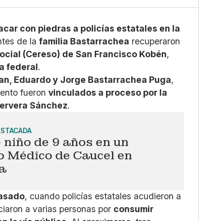
X
Whatsapp
Copiar enlace
car con piedras a policías estatales en la
ntes de la
familia Bastarrachea
recuperaron
Social (Cereso) de San Francisco Kobén
,
a federal
.
lan, Eduardo y Jorge Bastarrachea Puga
,
mento fueron
vinculados a proceso por la
Cervera Sánchez
.
ESTACADA
niño de 9 años en un
o Médico de Caucel en
a
pasado
, cuando policías estatales acudieron a
ciaron a varias personas por
consumir