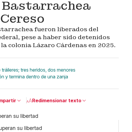
a Bastarrachea
 Cereso
starrachea fueron liberados del
deral, pese a haber sido detenidos
n la colonia Lázaro Cárdenas en 2025.
ráileres; tres heridos, dos menores
n y termina dentro de una zanja
mpartir
Redimensionar texto
Pequeño
Linkedin
Mediano
Facebook
uperan su libertad
Grande