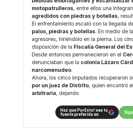
bebidas embriagantes y escandalizar e
motopatrulleros
, entre ellos una integr
agredidos con piedras y botellas
, resu
El enfrentamiento escaló con la llegada d
palos, piedras y botellas
. En medio de l
agresores, hiriéndolo en la pierna. Los ci
disposición de la
Fiscalía General del 
Desde entonces permanecieron en el
Cer
denunciaban que la
colonia Lázaro Cár
narcomenudeo
.
Ahora, los cinco imputados recuperaron su
por un juez de Distrito
, quien encontró 
arbitraria
, dejando
Haz que PorEsto! sea tu
Sigu
fuente preferida en