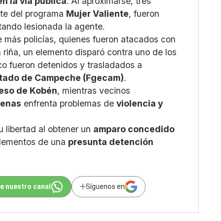
n la vía pública
. Al aproximarse, tres
ante del programa
Mujer Valiente
, fueron
ltando lesionada la agente.
e más policías, quienes fueron atacados con
a riña, un elemento disparó contra uno de los
nco fueron detenidos y trasladados a
Estado de Campeche (Fgecam)
.
eso de Kobén
, mientras vecinos
denas
enfrenta problemas de
violencia y
 libertad al obtener un
amparo concedido
elementos de una
presunta detención
e nuestro canal
Síguenos en