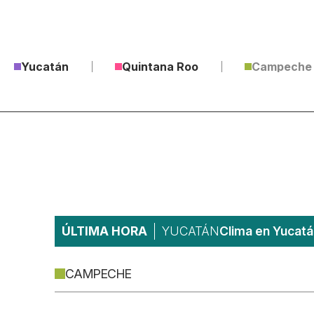
Yucatán
Quintana Roo
Campeche
ÚLTIMA HORA
YUCATÁN
Clima en Yucatá
CAMPECHE