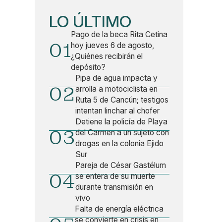
LO ÚLTIMO
Pago de la beca Rita Cetina
01
hoy jueves 6 de agosto,
¿Quiénes recibirán el
depósito?
Pipa de agua impacta y
02
arrolla a motociclista en
Ruta 5 de Cancún; testigos
intentan linchar al chofer
Detiene la policía de Playa
03
del Carmen a un sujeto con
drogas en la colonia Ejido
Sur
Pareja de César Gastélum
04
se entera de su muerte
durante transmisión en
vivo
Falta de energía eléctrica
se convierte en crisis en