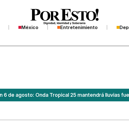
México
Entretenimiento
Dep
n 6 de agosto: Onda Tropical 25 mantendrá lluvias fu