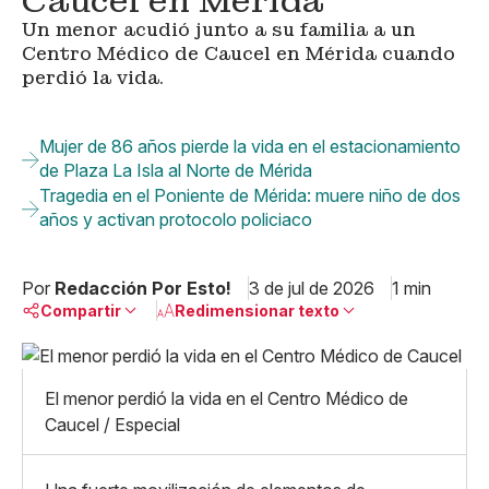
Caucel en Mérida
Un menor acudió junto a su familia a un
Centro Médico de Caucel en Mérida cuando
perdió la vida.
Mujer de 86 años pierde la vida en el estacionamiento
de Plaza La Isla al Norte de Mérida
Tragedia en el Poniente de Mérida: muere niño de dos
años y activan protocolo policiaco
Por
Redacción Por Esto!
3 de jul de 2026
1 min
Compartir
Redimensionar texto
Pequeño
Linkedin
Mediano
El menor perdió la vida en el Centro Médico de
Facebook
X
Grande
Caucel / Especial
Whatsapp
Copiar enlace