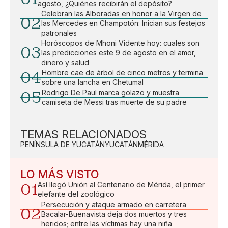
agosto, ¿Quiénes recibirán el depósito?
Celebran las Alboradas en honor a la Virgen de
02
las Mercedes en Champotón: Inician sus festejos
patronales
Horóscopos de Mhoni Vidente hoy: cuales son
03
las predicciones este 9 de agosto en el amor,
dinero y salud
04
Hombre cae de árbol de cinco metros y termina
sobre una lancha en Chetumal
05
Rodrigo De Paul marca golazo y muestra
camiseta de Messi tras muerte de su padre
TEMAS RELACIONADOS
PENÍNSULA DE YUCATÁN
YUCATÁN
MÉRIDA
LO MÁS VISTO
01
Así llegó Unión al Centenario de Mérida, el primer
elefante del zoológico
Persecución y ataque armado en carretera
02
Bacalar-Buenavista deja dos muertos y tres
heridos; entre las víctimas hay una niña