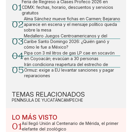
Feria de Regreso a Clases Profeco 2026 en
01
CDMX: fechas, horario, descuentos y servicios
gratuitos
Alma Sánchez mueve fichas en Carmen; Bejarano
02
aparece en escena y el mensaje político queda
sobre la mesa
Medallero Juegos Centroamericanos y del
03
Caribe Santo Domingo 2026: ¿Quién ganó y
cómo le fue a México?
04
Pipa con 3 mil litros de gas LP cae en socavón
en Coyoacán; evacúan a 30 personas
Irán condiciona reapertura del estrecho de
05
Ormuz: exige a EU levantar sanciones y pagar
reparaciones
TEMAS RELACIONADOS
PENÍNSULA DE YUCATÁN
CAMPECHE
LO MÁS VISTO
01
Así llegó Unión al Centenario de Mérida, el primer
elefante del zoológico