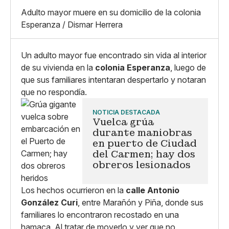
X
Grande
Adulto mayor muere en su domicilio de la colonia
Whatsapp
Esperanza / Dismar Herrera
Copiar enlace
Un adulto mayor fue encontrado sin vida al interior
de su vivienda en la
colonia Esperanza
, luego de
que sus familiares intentaran despertarlo y notaran
que no respondía.
NOTICIA DESTACADA
Vuelca grúa
durante maniobras
en puerto de Ciudad
del Carmen; hay dos
obreros lesionados
Los hechos ocurrieron en la
calle Antonio
González Curi
, entre Marañón y Piña, donde sus
familiares lo encontraron recostado en una
hamaca. Al tratar de moverlo y ver que no