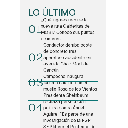
LO ÚLTIMO
¿Qué lugares recorre la
01
nueva ruta Calderitas de
MOBI? Conoce sus puntos
de interés
Conductor derriba poste
de concreto tras
02
aparatoso accidente en
avenida Chac Mool de
Cancún
Campeche inaugura
03
turismo náutico con el
muelle Rosa de los Vientos
Presidenta Sheinbaum
rechaza persecución
04
política contra Ángel
Aguirre: “Es parte de una
investigación de la FGR”
SSP libera el Periférico de