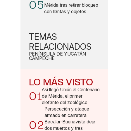
05
Mérida tras retirar bloqueo
con llantas y objetos
TEMAS
RELACIONADOS
PENÍNSULA DE YUCATÁN
CAMPECHE
LO MÁS VISTO
Así llegó Unión al Centenario
01
de Mérida, el primer
elefante del zoológico
Persecución y ataque
armado en carretera
02
Bacalar-Buenavista deja
dos muertos y tres