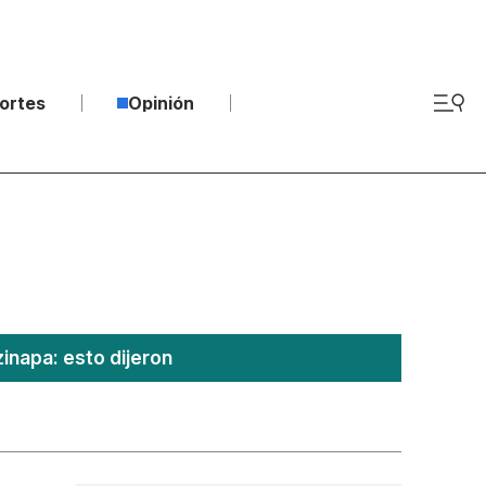
ortes
Opinión
inapa: esto dijeron