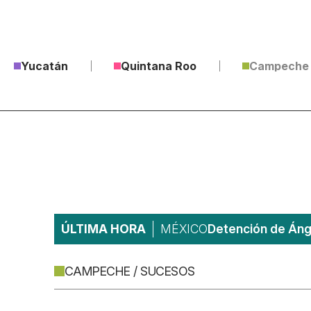
Yucatán
Quintana Roo
Campeche
ÚLTIMA HORA
MÉXICO
Detención de Ánge
CAMPECHE / SUCESOS