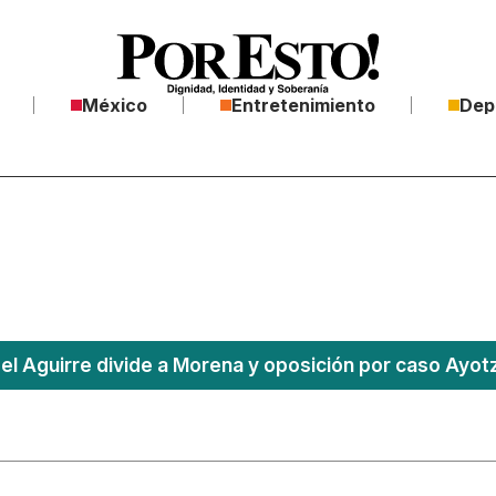
México
Entretenimiento
Dep
l Aguirre divide a Morena y oposición por caso Ayotz