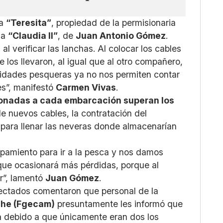
la
“Teresita”
, propiedad de la permisionaria
 la
“Claudia II”
, de
Juan Antonio Gómez
.
 verificar las lanchas. Al colocar los cables
los llevaron, al igual que al otro compañero,
idades pesqueras ya no nos permiten contar
es”, manifestó
Carmen Vivas
.
onadas a cada embarcación superan los
e nuevos cables, la contratación del
 para llenar las neveras donde almacenarían
pamiento para ir a la pesca y nos damos
 que ocasionará más pérdidas, porque al
r”, lamentó
Juan Gómez
.
fectados comentaron que personal de la
che (Fgecam)
presuntamente les informó que
a
debido a que únicamente eran dos los