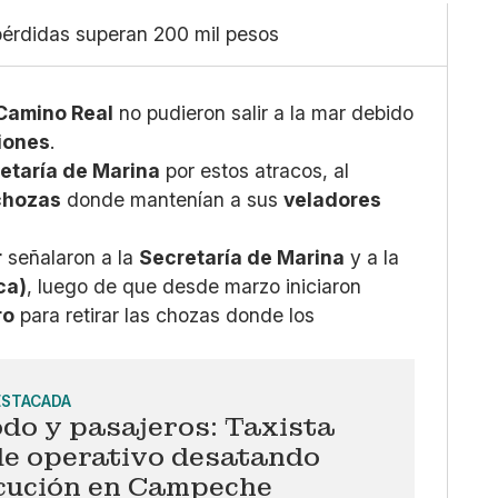
Linkedin
Mediano
Facebook
pérdidas superan 200 mil pesos
Grande
X
Whatsapp
Copiar enlace
Camino Real
no pudieron salir a la mar debido
iones
.
etaría de Marina
por estos atracos, al
 chozas
donde mantenían a sus
veladores
r
señalaron a la
Secretaría de Marina
y a la
ca)
, luego de que desde marzo iniciaron
ro
para retirar las chozas donde los
ESTACADA
do y pasajeros: Taxista
de operativo desatando
cución en Campeche