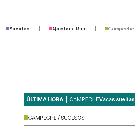
Yucatán
Quintana Roo
Campeche
ÚLTIMA HORA
CAMPECHE
Vacas sueltas 
CAMPECHE / SUCESOS