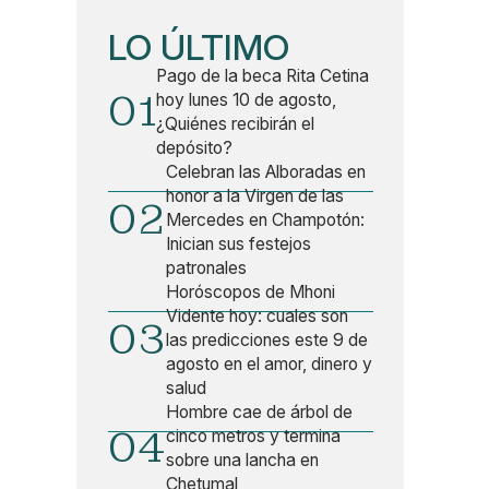
LO ÚLTIMO
Pago de la beca Rita Cetina
01
hoy lunes 10 de agosto,
¿Quiénes recibirán el
depósito?
Celebran las Alboradas en
honor a la Virgen de las
02
Mercedes en Champotón:
Inician sus festejos
patronales
Horóscopos de Mhoni
Vidente hoy: cuales son
03
las predicciones este 9 de
agosto en el amor, dinero y
salud
Hombre cae de árbol de
04
cinco metros y termina
sobre una lancha en
Chetumal