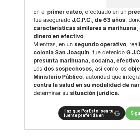
En el
primer cateo
, efectuado en un
pred
fue asegurado
J.C.P.C., de 63 años
, don
características similares a marihuana,
dinero en efectivo
.
Mientras, en un
segundo operativo
, rea
colonia San Joaquín
, fue detenido
G.J.C
presunta marihuana, cocaína, efectivo 
Los
dos sospechosos
, así como los
obj
Ministerio Público
, autoridad que integr
contra la salud en su modalidad de n
determinar su
situación jurídica
.
Haz que PorEsto! sea tu
Sigu
fuente preferida en