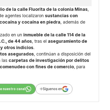
io de la calle Fluorita de la colonia Minas
,
de agentes localizaron
sustancias con
 cocaína y cocaína en piedra
, además de
lizado en un
inmueble de la calle 114 de la
.C., de 44 años
, tras el
aseguramiento de
y otros indicios
.
etos asegurados
, continúan a disposición del
a las
carpetas de investigación por delitos
arcomenudeo con fines de comercio
, para
e nuestro canal
Síguenos en