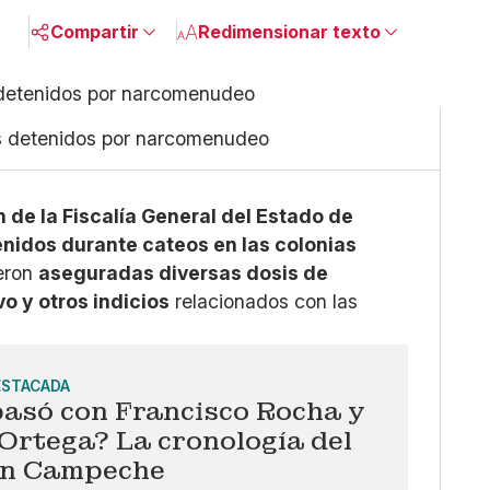
Compartir
Redimensionar texto
Pequeño
Linkedin
Mediano
Facebook
s detenidos por narcomenudeo
Grande
X
Whatsapp
Copiar enlace
de la Fiscalía General del Estado de
nidos durante cateos en las colonias
eron
aseguradas diversas dosis de
o y otros indicios
relacionados con las
ESTACADA
pasó con Francisco Rocha y
Ortega? La cronología del
en Campeche