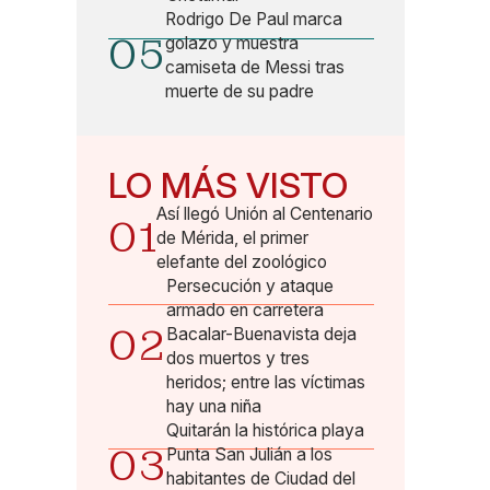
Rodrigo De Paul marca
05
golazo y muestra
camiseta de Messi tras
muerte de su padre
LO MÁS VISTO
Así llegó Unión al Centenario
01
de Mérida, el primer
elefante del zoológico
Persecución y ataque
armado en carretera
02
Bacalar-Buenavista deja
dos muertos y tres
heridos; entre las víctimas
hay una niña
Quitarán la histórica playa
03
Punta San Julián a los
habitantes de Ciudad del