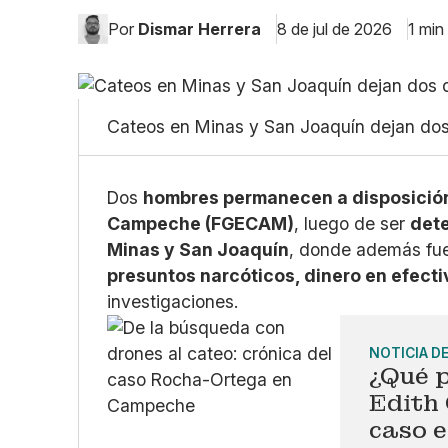
Por
Dismar Herrera
8 de jul de 2026
1 min
Cateos en Minas y San Joaquín dejan do
Dos
hombres permanecen a disposición 
Campeche (FGECAM)
, luego de ser
dete
Minas y San Joaquín
, donde además fu
presuntos narcóticos, dinero en efectiv
investigaciones.
NOTICIA D
¿Qué 
Edith 
caso 