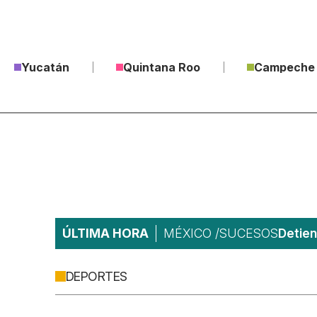
Yucatán
Quintana Roo
Campeche
ÚLTIMA HORA
MÉXICO /SUCESOS
DEPORTES