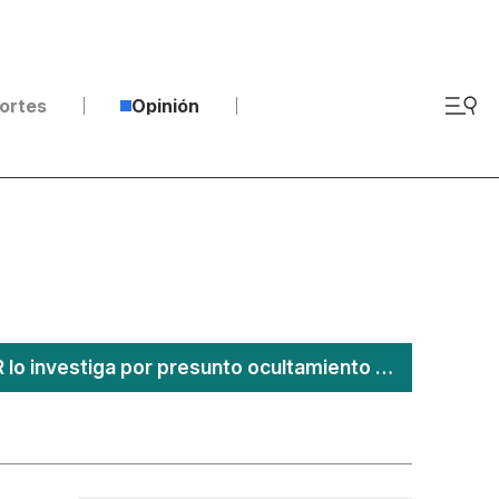
ortes
Opinión
Detienen a Ángel Aguirre Rivero por el caso Ayotzinapa; FGR lo investiga por presunto ocultamiento de evidencias