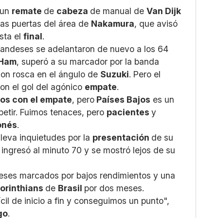
 un
remate
de
cabeza
de manual de
Van Dijk
 las puertas del área de
Nakamura
, que avisó
sta el
final
.
rlandeses se adelantaron de nuevo a los 64
 Ham
, superó a su marcador por la banda
on rosca en el ángulo de
Suzuki
. Pero el
on el gol del agónico
empate
.
os con el empate
, pero
Países Bajos
es un
petir. Fuimos tenaces, pero
pacientes
y
onés
.
lleva inquietudes por la
presentación
de su
 ingresó al minuto 70 y se mostró lejos de su
eses marcados por bajos rendimientos y una
orinthians
de
Brasil
por dos meses.
ícil de inicio a fin y conseguimos un punto",
go
.