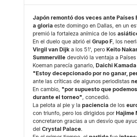
X
Wha
Cop
Japón remontó dos veces ante Países 
a gloria
este domingo en Dallas, en un e
premió la fortaleza anímica de los
asiátic
En el duelo que abrió el
Grupo F
, los nee
Virgil van Dijk
a los 51', pero
Keito Naka
Summerville
devolvió la ventaja a Países
Koeman parecía ganarlo,
Daichi Kamad
"Estoy decepcionado por no ganar, per
ante las críticas de algunos periodistas
n
En cambio,
"por supuesto que podemos 
durante el torneo"
, concedió.
La pelota al pie y la
paciencia
de los
eur
con triunfo, pero los dirigidos por
Hajime 
concretaron gracias a un desvío que ayud
del
Crystal Palace
.
En el primer tiempo, el
partido
fue
inten