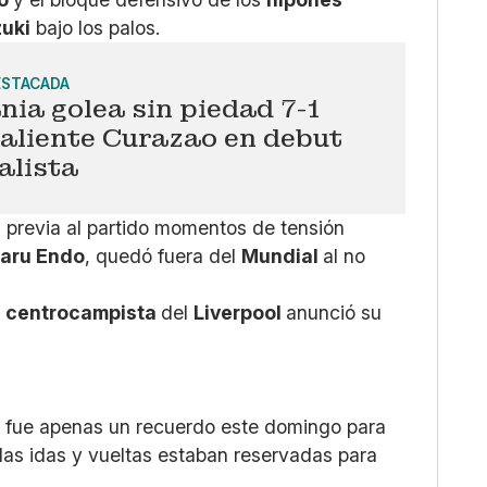
zuki
bajo los palos.
ESTACADA
ia golea sin piedad 7-1
aliente Curazao en debut
alista
a previa al partido momentos de tensión
aru Endo
, quedó fuera del
Mundial
al no
l
centrocampista
del
Liverpool
anunció su
n
fue apenas un recuerdo este domingo para
 las idas y vueltas estaban reservadas para