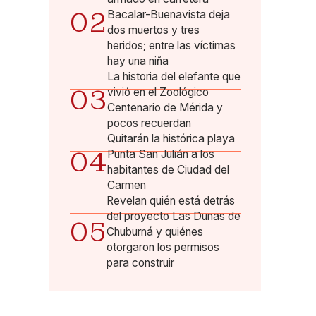
02
Bacalar-Buenavista deja
dos muertos y tres
heridos; entre las víctimas
hay una niña
La historia del elefante que
03
vivió en el Zoológico
Centenario de Mérida y
pocos recuerdan
Quitarán la histórica playa
04
Punta San Julián a los
habitantes de Ciudad del
Carmen
Revelan quién está detrás
del proyecto Las Dunas de
05
Chuburná y quiénes
otorgaron los permisos
para construir