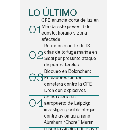
LO ÚLTIMO
CFE anuncia corte de luz en
01
Mérida este jueves 6 de
agosto: horario y zona
afectada
Reportan muerte de 13
02
crías de tortuga marina en
Sisal por presunto ataque
de perros ferales
Bloqueo en Bolonchén:
03
Pobladores cierran
carretera contra la CFE
Dron con explosivos
activa alerta en
04
aeropuerto de Leipzig;
investigan posible ataque
contra avión ucraniano
Abraham “Chore” Martín
busca la Alcaldía de Playa