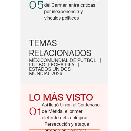
05
del Carmen entre críticas
por inexperiencia y
vínculos políticos
TEMAS
RELACIONADOS
MÉXICO
MUNDIAL DE FUTBOL
FUTBOL
FECHA FIFA
ESTADOS UNIDOS
MUNDIAL 2026
LO MÁS VISTO
Así llegó Unión al Centenario
01
de Mérida, el primer
elefante del zoológico
Persecución y ataque
armado en carretera