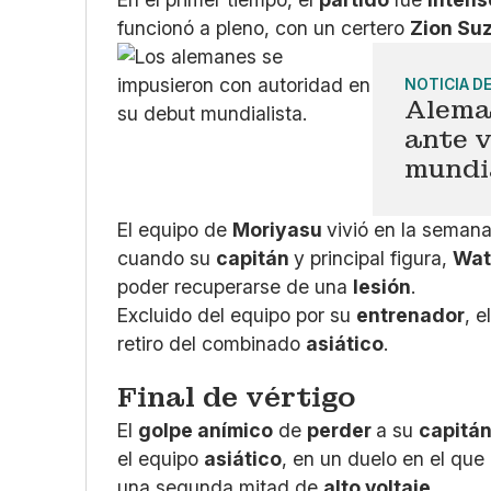
funcionó a pleno, con un certero
Zion Su
NOTICIA D
Aleman
ante v
mundi
El equipo de
Moriyasu
vivió en la seman
cuando su
capitán
y principal figura,
Wat
poder recuperarse de una
lesión
.
Excluido del equipo por su
entrenador
, e
retiro del combinado
asiático
.
Final de vértigo
El
golpe anímico
de
perder
a su
capitá
el equipo
asiático
, en un duelo en el que
una segunda mitad de
alto voltaje
.