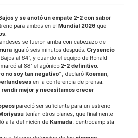
tsapp
iar enlace
Bajos y se anotó un empate 2-2 con sabor
streno para ambos en el
Mundial 2026
que
os
.
rlandeses se fueron arriba con cabezazo de
mura
igualó seis minutos después.
Crysencio
 Bajos al 64', y cuando el equipo de Ronald
a
marcó al 88' el agónico
2-2 definitivo
.
o no soy tan negativo"
, declaró
Koeman
,
eerlandeses
en la conferencia de prensa.
rendir mejor y necesitamos crecer
opeos
pareció ser suficiente para un estreno
Moriyasu
tenían otros planes, que finalmente
ó a la definición de
Kamada
, centrocampista
so
y el bloque defensivo de los
nipones