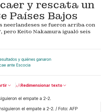
 caer y rescata un
e Países Bajos
os neerlandeses se fueron arriba con
1', pero Keito Nakamura igualó seis
 resultados y quiénes ganaron
 cae ante Escocia
rtir
Redimensionar texto
Pequeño
kedin
Mediano
ebook
nsiguieron el empate a 2-2. / Foto: AFP
Grande