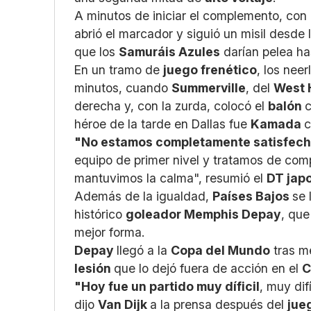
A minutos de iniciar el complemento, con
abrió el marcador y siguió un misil desde
que los
Samuráis Azules
darían pelea ha
En un tramo de
juego frenético
, los nee
minutos, cuando
Summerville
, del
West
derecha y, con la zurda, colocó el
balón
c
héroe de la tarde en Dallas fue
Kamada
c
"No estamos completamente satisfech
equipo de primer nivel y tratamos de com
mantuvimos la calma", resumió el
DT jap
Además de la igualdad,
Países Bajos
se 
histórico
goleador Memphis Depay
, que
mejor forma.
Depay
llegó a la
Copa del Mundo
tras m
lesión
que lo dejó fuera de acción en el
C
"Hoy fue un partido muy díficil
, muy dif
dijo
Van Dijk
a la prensa después del
jue