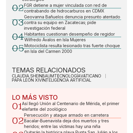
02
FGR detiene a mujer vinculada con red de
contrabando de hidrocarburos en CDMX
Geovanna Bañuelos denuncia presunto atentado
03
contra su equipo en Zacatecas; pide
investigación federal
04
Habitantes cuestionan desempeño de regidor
Wilfredo Ávalos en Isla Mujeres
05
Motociclista resulta lesionado tras fuerte choque
en Isla del Carmen 2000
TEMAS RELACIONADOS
CLAUDIA SHEINBAUM
TECNOLOGÍA
VATICANO
PAPA LEÓN XIV
INTELIGENCIA ARTIFICIAL
LO MÁS VISTO
01
Así llegó Unión al Centenario de Mérida, el primer
elefante del zoológico
Persecución y ataque armado en carretera
02
Bacalar-Buenavista deja dos muertos y tres
heridos; entre las víctimas hay una niña
Quitarán la histórica playa Punta San Julián a los