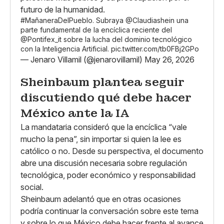
futuro de la humanidad.
#MañaneraDelPueblo
. Subraya
@Claudiashein
una
parte fundamental de la encíclica reciente del
@Pontifex_it
sobre la lucha del dominio tecnológico
con la Inteligencia Artificial.
pic.twitter.com/tb0FBj2GPo
— Jenaro Villamil (@jenarovillamil)
May 26, 2026
Sheinbaum plantea seguir
discutiendo qué debe hacer
México ante la IA
La mandataria consideró que la encíclica “vale
mucho la pena”, sin importar si quien la lee es
católico o no. Desde su perspectiva, el documento
abre una discusión necesaria sobre regulación
tecnológica, poder económico y responsabilidad
social.
Sheinbaum adelantó que en otras ocasiones
podría continuar la conversación sobre este tema
y sobre lo que México debe hacer frente al avance