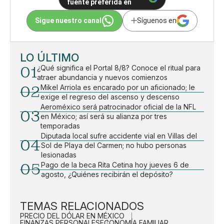
fuente preferida en
Sigue nuestro canal
Síguenos en
LO ÚLTIMO
01
¿Qué significa el Portal 8/8? Conoce el ritual para
atraer abundancia y nuevos comienzos
02
Mikel Arriola es encarado por un aficionado; le
exige el regreso del ascenso y descenso
Aeroméxico será patrocinador oficial de la NFL
03
en México; así será su alianza por tres
temporadas
Diputada local sufre accidente vial en Villas del
04
Sol de Playa del Carmen; no hubo personas
lesionadas
05
Pago de la beca Rita Cetina hoy jueves 6 de
agosto, ¿Quiénes recibirán el depósito?
TEMAS RELACIONADOS
PRECIO DEL DÓLAR EN MÉXICO
FINANZAS PERSONALES
ECONOMÍA FAMILIAR