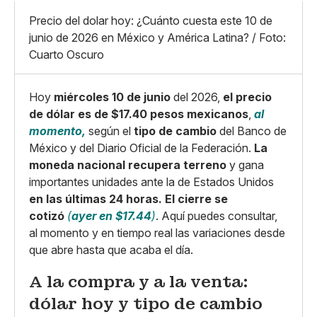
Mediano
Facebook
X
Grande
Precio del dolar hoy: ¿Cuánto cuesta este 10 de
Whatsapp
junio de 2026 en México y América Latina? / Foto:
Copiar enlace
Cuarto Oscuro
Hoy
miércoles 10 de junio
del 2026,
el precio
de dólar es de $17.40 pesos mexicanos
,
al
momento,
según el
tipo de cambio
del Banco de
México y del Diario Oficial de la Federación.
La
moneda nacional recupera terreno
y gana
importantes unidades ante la de Estados Unidos
en las últimas 24 horas.
El cierre se
cotizó
(
ayer en $17.44
)
. Aquí puedes consultar,
al momento y en tiempo real las variaciones desde
que abre hasta que acaba el día.
A la compra y a la venta:
dólar hoy y tipo de cambio