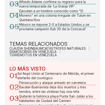
03
Alfredo Adame confirma su regreso para la
nueva temporada de ‘La Granja VIP’
Ejecutan a un hombre conocido como "El
04
Moreno" en una colonia irregular de Tulum en
Quintana Roo
05
México se impone 2-0 a Estados Unidos y se
proclama campeón Sub 20 de la Concacaf
TEMAS RELACIONADOS
CLAUDIA SHEINBAUM
CATÁSTROFES NATURALES
SISMOS
CRISIS EN VENEZUELA
TERREMOTOS EN VENEZUELA
LO MÁS VISTO
01
Así llegó Unión al Centenario de Mérida, el primer
elefante del zoológico
Persecución y ataque armado en carretera
02
Bacalar-Buenavista deja dos muertos y tres
heridos; entre las víctimas hay una niña
03
Quitarán la histórica playa Punta San Julián a los
habitantes de Ciudad del Carmen