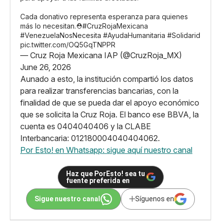
Cada donativo representa esperanza para quienes
más lo necesitan.⛑️
#CruzRojaMexicana
#VenezuelaNosNecesita
#AyudaHumanitaria
#Solidarid
pic.twitter.com/OQ5GqTNPPR
— Cruz Roja Mexicana IAP (@CruzRoja_MX)
June 26, 2026
Aunado a esto, la institución compartió los datos
para realizar transferencias bancarias, con la
finalidad de que se pueda dar el apoyo económico
que se solicita la Cruz Roja. El banco ese BBVA, la
cuenta es 0404040406 y la CLABE
Interbancaria: 012180004040404062.
Por Esto! en Whatsapp: sigue aquí nuestro canal
Haz que PorEsto! sea tu
fuente preferida en
Sigue nuestro canal
Síguenos en