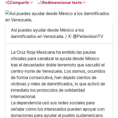
Compartir
Redimensionar texto
Pequeño
Linkedin
Mediano
Facebook
X
Grande
Así puedes ayudar desde México a los
Whatsapp
damnificados en Venezuela. / X: @PerlavisionTV
Copiar enlace
La Cruz Roja Mexicana ha emitido las pautas
oficiales para canalizar la ayuda desde México
tras el devastador doble terremoto que sacudió el
centro-norte de Venezuela. Los sismos, ocurridos
de forma consecutiva, han dejado cientos de
víctimas y miles de damnificados, lo que activó de
inmediato los protocolos de solidaridad
internacional.
La dependencia usó sus redes sociales para
señalar cómo los interesados pueden apoyar con
donaciones para ayudar al pueblo sudamericano