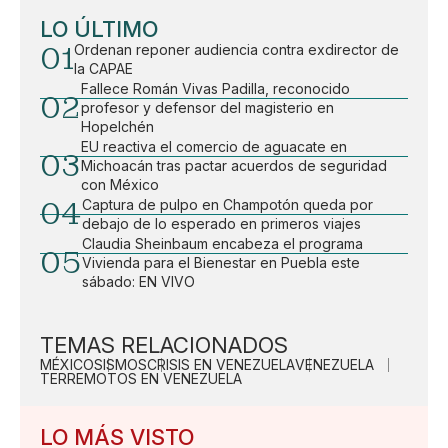
LO ÚLTIMO
01
Ordenan reponer audiencia contra exdirector de
la CAPAE
Fallece Román Vivas Padilla, reconocido
02
profesor y defensor del magisterio en
Hopelchén
EU reactiva el comercio de aguacate en
03
Michoacán tras pactar acuerdos de seguridad
con México
04
Captura de pulpo en Champotón queda por
debajo de lo esperado en primeros viajes
Claudia Sheinbaum encabeza el programa
05
Vivienda para el Bienestar en Puebla este
sábado: EN VIVO
TEMAS RELACIONADOS
MÉXICO
SISMOS
CRISIS EN VENEZUELA
VENEZUELA
TERREMOTOS EN VENEZUELA
LO MÁS VISTO