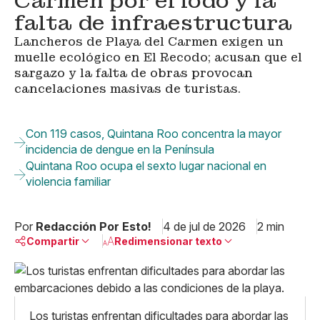
Carmen por el lodo y la
falta de infraestructura
Lancheros de Playa del Carmen exigen un
muelle ecológico en El Recodo; acusan que el
sargazo y la falta de obras provocan
cancelaciones masivas de turistas.
Con 119 casos, Quintana Roo concentra la mayor
incidencia de dengue en la Península
Quintana Roo ocupa el sexto lugar nacional en
violencia familiar
Por
Redacción Por Esto!
4 de jul de 2026
2 min
Compartir
Redimensionar texto
Pequeño
Linkedin
Mediano
Facebook
X
Grande
Los turistas enfrentan dificultades para abordar las