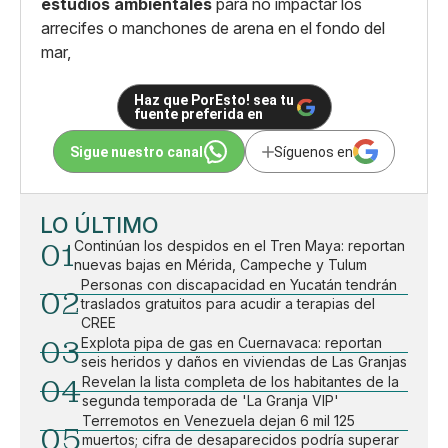
estudios ambientales
para no impactar los
arrecifes o manchones de arena en el fondo del
mar,
Haz que PorEsto! sea tu
fuente preferida en
Sigue nuestro canal
Síguenos en
LO ÚLTIMO
01
Continúan los despidos en el Tren Maya: reportan
nuevas bajas en Mérida, Campeche y Tulum
Personas con discapacidad en Yucatán tendrán
02
traslados gratuitos para acudir a terapias del
CREE
03
Explota pipa de gas en Cuernavaca: reportan
seis heridos y daños en viviendas de Las Granjas
04
Revelan la lista completa de los habitantes de la
segunda temporada de 'La Granja VIP'
Terremotos en Venezuela dejan 6 mil 125
05
muertos; cifra de desaparecidos podría superar