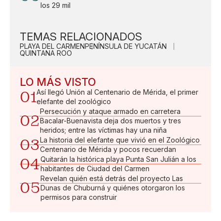
los 29 mil
TEMAS RELACIONADOS
PLAYA DEL CARMEN
PENÍNSULA DE YUCATÁN
QUINTANA ROO
LO MÁS VISTO
01
Así llegó Unión al Centenario de Mérida, el primer
elefante del zoológico
Persecución y ataque armado en carretera
02
Bacalar-Buenavista deja dos muertos y tres
heridos; entre las víctimas hay una niña
03
La historia del elefante que vivió en el Zoológico
Centenario de Mérida y pocos recuerdan
04
Quitarán la histórica playa Punta San Julián a los
habitantes de Ciudad del Carmen
Revelan quién está detrás del proyecto Las
05
Dunas de Chuburná y quiénes otorgaron los
permisos para construir