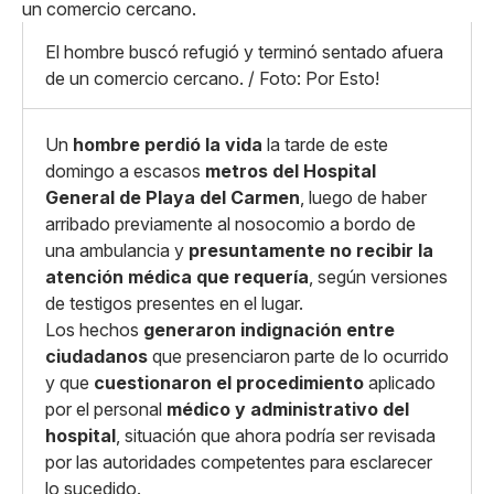
Pequeño
Linkedin
Mediano
Facebook
X
Grande
El hombre buscó refugió y terminó sentado afuera
Whatsapp
de un comercio cercano. / Foto: Por Esto!
Copiar enlace
Un
hombre perdió la vida
la tarde de este
domingo a escasos
metros del Hospital
General de Playa del Carmen
, luego de haber
arribado previamente al nosocomio a bordo de
una ambulancia y
presuntamente no recibir la
atención médica que requería
, según versiones
de testigos presentes en el lugar.
Los hechos
generaron indignación entre
ciudadanos
que presenciaron parte de lo ocurrido
y que
cuestionaron el procedimiento
aplicado
por el personal
médico y administrativo del
hospital
, situación que ahora podría ser revisada
por las autoridades competentes para esclarecer
lo sucedido.