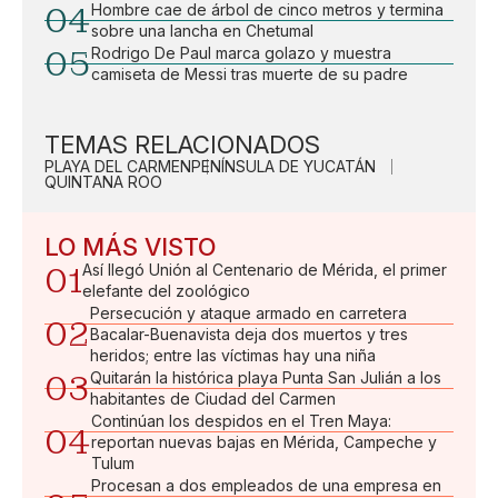
04
Hombre cae de árbol de cinco metros y termina
sobre una lancha en Chetumal
05
Rodrigo De Paul marca golazo y muestra
camiseta de Messi tras muerte de su padre
TEMAS RELACIONADOS
PLAYA DEL CARMEN
PENÍNSULA DE YUCATÁN
QUINTANA ROO
LO MÁS VISTO
01
Así llegó Unión al Centenario de Mérida, el primer
elefante del zoológico
Persecución y ataque armado en carretera
02
Bacalar-Buenavista deja dos muertos y tres
heridos; entre las víctimas hay una niña
03
Quitarán la histórica playa Punta San Julián a los
habitantes de Ciudad del Carmen
Continúan los despidos en el Tren Maya:
04
reportan nuevas bajas en Mérida, Campeche y
Tulum
Procesan a dos empleados de una empresa en