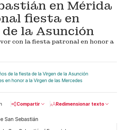
bastián en Mérida
onal fiesta en
 de la Asunción
rvor con la fiesta patronal en honor a
s de la fiesta de la Virgen de la Asunción
es en honor a la Virgen de las Mercedes
n
Compartir
Redimensionar texto
Pequeño
Linkedin
Mediano
Facebook