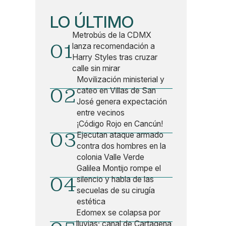
LO ÚLTIMO
Metrobús de la CDMX
01
lanza recomendación a
Harry Styles tras cruzar
calle sin mirar
Movilización ministerial y
02
cateo en Villas de San
José genera expectación
entre vecinos
¡Código Rojo en Cancún!
03
Ejecutan ataque armado
contra dos hombres en la
colonia Valle Verde
Galilea Montijo rompe el
04
silencio y habla de las
secuelas de su cirugía
estética
Edomex se colapsa por
lluvias; canal de Cartagena