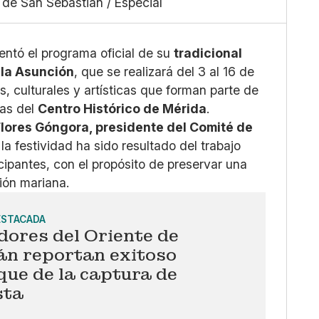
a de San Sebastián / Especial
Grande
X
Whatsapp
Copiar enlace
entó el programa oficial de su
tradicional
 la Asunción
, que se realizará del 3 al 16 de
s, culturales y artísticas que forman parte de
vas del
Centro Histórico de Mérida
.
lores Góngora, presidente del Comité de
la festividad ha sido resultado del trabajo
cipantes, con el propósito de preservar una
ción mariana.
ESTACADA
dores del Oriente de
án reportan exitoso
ue de la captura de
sta