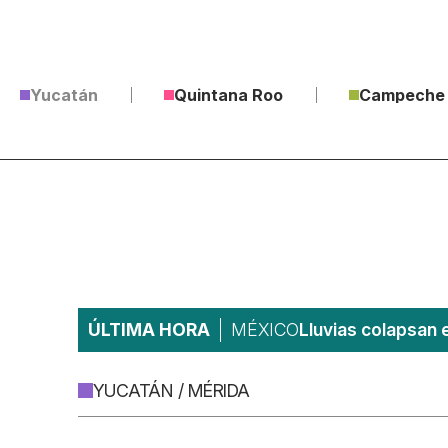
Yucatán
Quintana Roo
Campeche
ÚLTIMA HORA
MÉXICO
Lluvias colapsan 
YUCATÁN / MÉRIDA