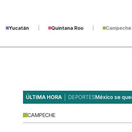
Yucatán
Quintana Roo
Campeche
ÚLTIMA HORA
DEPORTES
México se qued
CAMPECHE