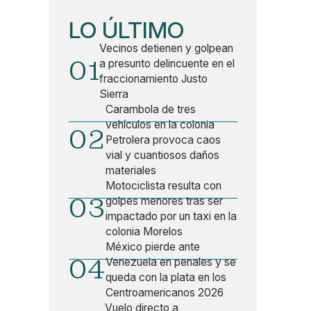
LO ÚLTIMO
Vecinos detienen y golpean
01
a presunto delincuente en el
fraccionamiento Justo
Sierra
Carambola de tres
vehículos en la colonia
02
Petrolera provoca caos
vial y cuantiosos daños
materiales
Motociclista resulta con
03
golpes menores tras ser
impactado por un taxi en la
colonia Morelos
México pierde ante
04
Venezuela en penales y se
queda con la plata en los
Centroamericanos 2026
Vuelo directo a