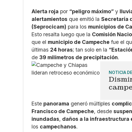
Alerta roja
por
“peligro máximo”
y
lluv
alertamientos
que emitió la
Secretaría 
(Seprocicam)
para los
municipios de C
Esto resalta luego que la
Comisión Nacio
que el
municipio de Campeche
fue el q
últimas
24 horas
; tan solo en la
“Estaci
de
39 milímetros de precipitación
.
NOTICIA D
Dismi
campe
Este
panorama
generó múltiples
compli
Francisco de Campeche
, desde
suspen
inundadas
,
daños a la infraestructura 
los
campechanos
.