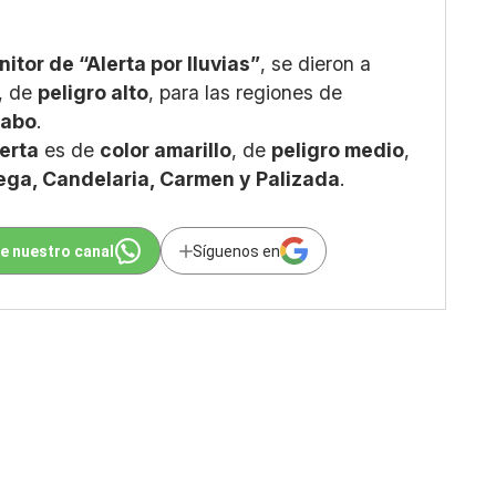
itor de “Alerta por lluvias”
, se dieron a
, de
peligro alto
, para las regiones de
nabo
.
lerta
es de
color amarillo
, de
peligro medio
,
ega, Candelaria, Carmen y Palizada
.
e nuestro canal
Síguenos en