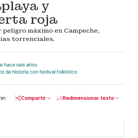
playa y
erta roja
r peligro máximo en Campeche,
as torrenciales.
sde hace seis años
de historia con festival folklórico
min
Compartir
Redimensionar texto
Pequeño
Linkedin
Mediano
Facebook
Grande
X