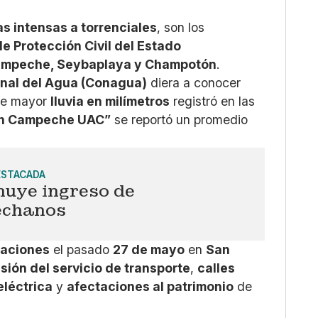
Whatsapp
Copiar enlace
ias intensas a torrenciales
, son los
de Protección Civil del Estado
ampeche, Seybaplaya y Champotón
.
nal del Agua (Conagua)
diera a conocer
ue mayor
lluvia en milímetros
registró en las
ón Campeche UAC”
se reportó un promedio
ESTACADA
nuye ingreso de
chanos
caciones
el pasado
27 de mayo
en
San
sión del servicio de transporte
,
calles
eléctrica
y
afectaciones al patrimonio
de