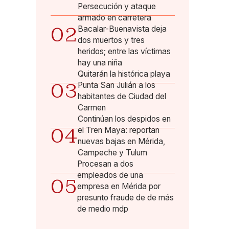
Persecución y ataque
armado en carretera
02
Bacalar-Buenavista deja
dos muertos y tres
heridos; entre las víctimas
hay una niña
Quitarán la histórica playa
03
Punta San Julián a los
habitantes de Ciudad del
Carmen
Continúan los despidos en
04
el Tren Maya: reportan
nuevas bajas en Mérida,
Campeche y Tulum
Procesan a dos
empleados de una
05
empresa en Mérida por
presunto fraude de de más
de medio mdp