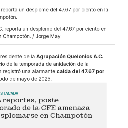
Pequeño
Linkedin
Mediano
Facebook
Grande
X
. reporta un desplome del 47.67 por ciento en
Whatsapp
en Champotón. / Jorge May
Copiar enlace
presidente de la
Agrupación Quelonios A.C.
,
cio de la temporada de anidación de la
s registró una alarmante
caída del 47.67 por
iodo de mayo de 2025.
ESTACADA
 reportes, poste
iorado de la CFE amenaza
esplomarse en Champotón