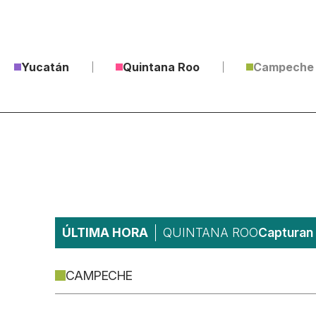
Yucatán
Quintana Roo
Campeche
ÚLTIMA HORA
QUINTANA ROO
Capturan 
CAMPECHE