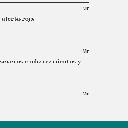
1 Min
alerta roja
1 Min
a severos encharcamientos y
1 Min