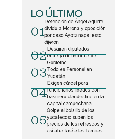
LO ÚLTIMO
Detención de Ángel Aguirre
01
divide a Morena y oposición
por caso Ayotzinapa: esto
dijeron
Desairan diputados
02
entrega del informe de
Gobierno
03
Todo es Personal en
Yucatán
Exigen cárcel para
04
funcionarios ligados con
basurero clandestino en la
capital campechana
Golpe al bolsillo de los
05
yucatecos: suben los
precios de los refrescos y
así afectará a las familias