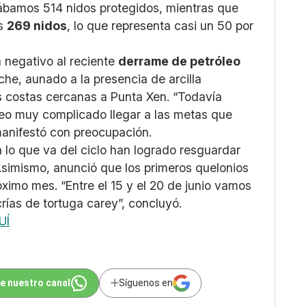
vábamos 514 nidos protegidos, mientras que
as
269 nidos
, lo que representa casi un 50 por
negativo al reciente
derrame de petróleo
he, aunado a la presencia de arcilla
as costas cercanas a Punta Xen. “Todavía
eo muy complicado llegar a las metas que
manifestó con preocupación.
 lo que va del ciclo han logrado resguardar
Asimismo, anunció que los primeros quelonios
óximo mes. “Entre el 15 y el 20 de junio vamos
crías de tortuga carey”, concluyó.
UÍ
e nuestro canal
Síguenos en