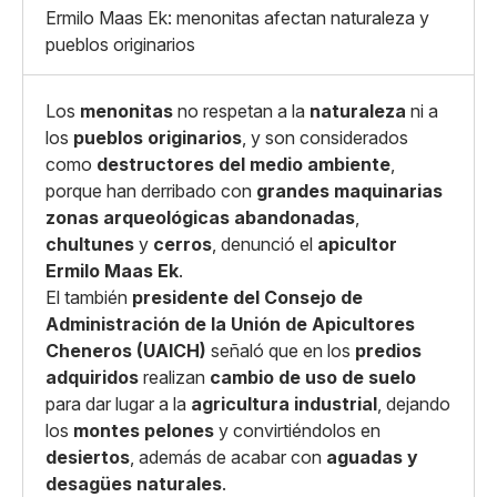
X
Grande
Ermilo Maas Ek: menonitas afectan naturaleza y
Whatsapp
pueblos originarios
Copiar enlace
Los
menonitas
no respetan a la
naturaleza
ni a
los
pueblos originarios
, y son considerados
como
destructores del medio ambiente
,
porque han derribado con
grandes maquinarias
zonas arqueológicas abandonadas
,
chultunes
y
cerros
, denunció el
apicultor
Ermilo Maas Ek
.
El también
presidente del Consejo de
Administración de la Unión de Apicultores
Cheneros (UAICH)
señaló que en los
predios
adquiridos
realizan
cambio de uso de suelo
para dar lugar a la
agricultura industrial
, dejando
los
montes pelones
y convirtiéndolos en
desiertos
, además de acabar con
aguadas y
desagües naturales
.