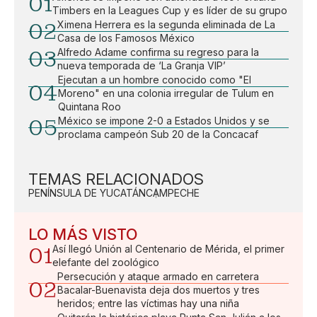
01
Timbers en la Leagues Cup y es líder de su grupo
02
Ximena Herrera es la segunda eliminada de La
Casa de los Famosos México
03
Alfredo Adame confirma su regreso para la
nueva temporada de ‘La Granja VIP’
Ejecutan a un hombre conocido como "El
04
Moreno" en una colonia irregular de Tulum en
Quintana Roo
05
México se impone 2-0 a Estados Unidos y se
proclama campeón Sub 20 de la Concacaf
TEMAS RELACIONADOS
PENÍNSULA DE YUCATÁN
CAMPECHE
LO MÁS VISTO
01
Así llegó Unión al Centenario de Mérida, el primer
elefante del zoológico
Persecución y ataque armado en carretera
02
Bacalar-Buenavista deja dos muertos y tres
heridos; entre las víctimas hay una niña