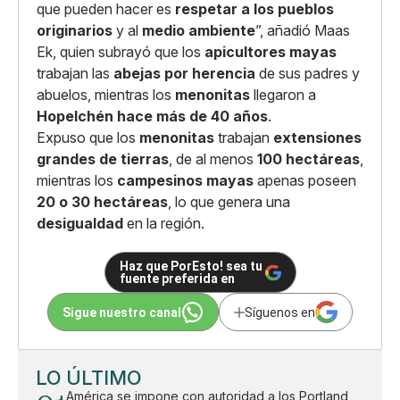
que pueden hacer es
respetar a los pueblos
originarios
y al
medio ambiente
”, añadió Maas
Ek, quien subrayó que los
apicultores mayas
trabajan las
abejas por herencia
de sus padres y
abuelos, mientras los
menonitas
llegaron a
Hopelchén hace más de 40 años
.
Expuso que los
menonitas
trabajan
extensiones
grandes de tierras
, de al menos
100 hectáreas
,
mientras los
campesinos mayas
apenas poseen
20 o 30 hectáreas
, lo que genera una
desigualdad
en la región.
Haz que PorEsto! sea tu
fuente preferida en
Sigue nuestro canal
Síguenos en
LO ÚLTIMO
América se impone con autoridad a los Portland