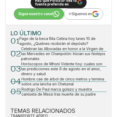
Haz que PorEsto! sea tu
fuente preferida en
Sigue nuestro canal
Síguenos en
LO ÚLTIMO
01
Pago de la beca Rita Cetina hoy lunes 10 de
agosto, ¿Quiénes recibirán el depósito?
Celebran las Alboradas en honor a la Virgen de
02
las Mercedes en Champotón: Inician sus festejos
patronales
Horóscopos de Mhoni Vidente hoy: cuales son
03
las predicciones este 9 de agosto en el amor,
dinero y salud
04
Hombre cae de árbol de cinco metros y termina
sobre una lancha en Chetumal
05
Rodrigo De Paul marca golazo y muestra
camiseta de Messi tras muerte de su padre
TEMAS RELACIONADOS
TRANSPORTE AÉREO