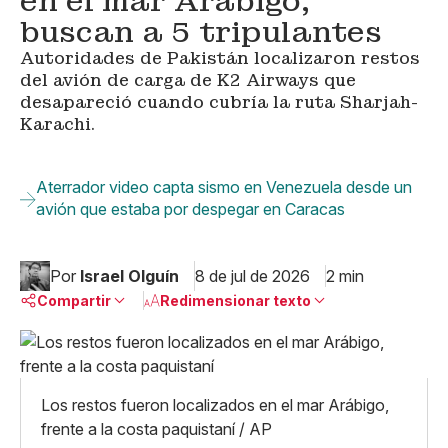
en el mar Arábigo;
buscan a 5 tripulantes
Autoridades de Pakistán localizaron restos
del avión de carga de K2 Airways que
desapareció cuando cubría la ruta Sharjah-
Karachi.
Aterrador video capta sismo en Venezuela desde un
avión que estaba por despegar en Caracas
Por
Israel Olguín
8 de jul de 2026
2 min
Compartir
Redimensionar texto
Pequeño
Linkedin
Mediano
Facebook
X
Grande
Los restos fueron localizados en el mar Arábigo,
Whatsapp
frente a la costa paquistaní / AP
Copiar enlace