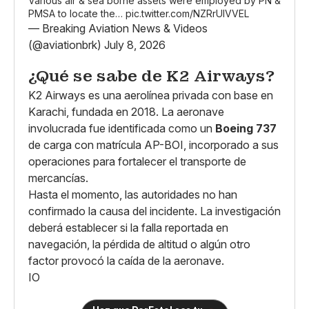
Various air & sea borne assets were employed by PN &
PMSA to locate the…
pic.twitter.com/NZRrUlVVEL
— Breaking Aviation News & Videos
(@aviationbrk)
July 8, 2026
¿Qué se sabe de K2 Airways?
K2 Airways es una aerolínea privada con base en
Karachi, fundada en 2018. La aeronave
involucrada fue identificada como un
Boeing 737
de carga con matrícula AP-BOI, incorporado a sus
operaciones para fortalecer el transporte de
mercancías.
Hasta el momento, las autoridades no han
confirmado la causa del incidente. La investigación
deberá establecer si la falla reportada en
navegación, la pérdida de altitud o algún otro
factor provocó la caída de la aeronave.
IO