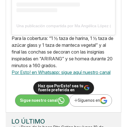
Una publicación compartida por Ma Angélica López (@abuea
Para la cobertura: “1 ½ taza de harina, 1 ½ taza de
azúcar glass y 1 taza de manteca vegetal” y al
final las conchas se decoran con las insignias
inspiradas en “ARIRANG” y se hornea durante 20
minutos a 160 grados.
Por Esto! en Whatsapp: sigue aquí nuestro canal
Haz que PorEsto! sea tu
fuente preferida en
Sigue nuestro canal
Síguenos en
LO ÚLTIMO