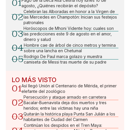
01
Pago de la beca Rita Cetina hoy lunes 10 de
agosto, ¿Quiénes recibirán el depósito?
Celebran las Alboradas en honor a la Virgen de
02
las Mercedes en Champotón: Inician sus festejos
patronales
Horóscopos de Mhoni Vidente hoy: cuales son
03
las predicciones este 9 de agosto en el amor,
dinero y salud
04
Hombre cae de árbol de cinco metros y termina
sobre una lancha en Chetumal
05
Rodrigo De Paul marca golazo y muestra
camiseta de Messi tras muerte de su padre
LO MÁS VISTO
01
Así llegó Unión al Centenario de Mérida, el primer
elefante del zoológico
Persecución y ataque armado en carretera
02
Bacalar-Buenavista deja dos muertos y tres
heridos; entre las víctimas hay una niña
03
Quitarán la histórica playa Punta San Julián a los
habitantes de Ciudad del Carmen
Continúan los despidos en el Tren Maya: