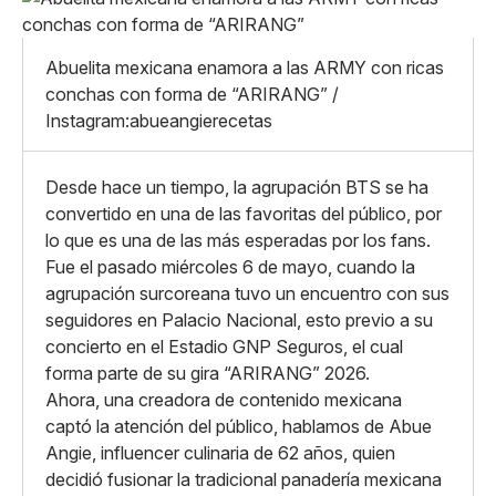
Pequeño
Linkedin
Mediano
Facebook
X
Grande
Abuelita mexicana enamora a las ARMY con ricas
Whatsapp
conchas con forma de “ARIRANG” /
Copiar enlace
Instagram:abueangierecetas
Desde hace un tiempo, la agrupación BTS se ha
convertido en una de las favoritas del público, por
lo que es una de las más esperadas por los fans.
Fue el pasado miércoles 6 de mayo, cuando la
agrupación surcoreana tuvo un encuentro con sus
seguidores en Palacio Nacional, esto previo a su
concierto en el Estadio GNP Seguros, el cual
forma parte de su gira “ARIRANG” 2026.
Ahora, una creadora de contenido mexicana
captó la atención del público, hablamos de Abue
Angie, influencer culinaria de 62 años, quien
decidió fusionar la tradicional panadería mexicana