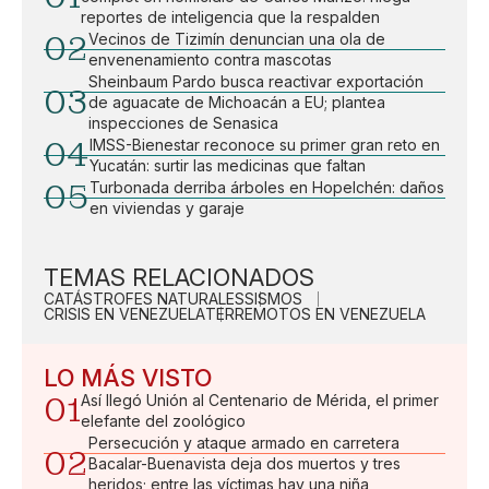
reportes de inteligencia que la respalden
02
Vecinos de Tizimín denuncian una ola de
envenenamiento contra mascotas
Sheinbaum Pardo busca reactivar exportación
03
de aguacate de Michoacán a EU; plantea
inspecciones de Senasica
04
IMSS-Bienestar reconoce su primer gran reto en
Yucatán: surtir las medicinas que faltan
05
Turbonada derriba árboles en Hopelchén: daños
en viviendas y garaje
TEMAS RELACIONADOS
CATÁSTROFES NATURALES
SISMOS
CRISIS EN VENEZUELA
TERREMOTOS EN VENEZUELA
LO MÁS VISTO
01
Así llegó Unión al Centenario de Mérida, el primer
elefante del zoológico
Persecución y ataque armado en carretera
02
Bacalar-Buenavista deja dos muertos y tres
heridos; entre las víctimas hay una niña