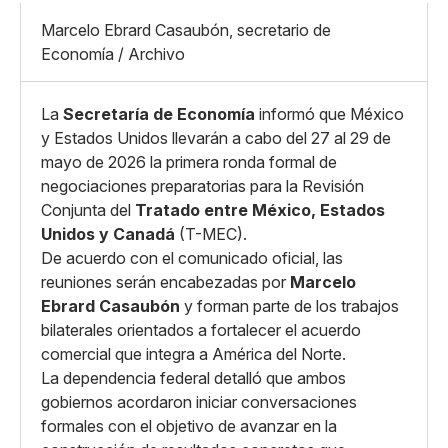
Pequeño
Linkedin
Mediano
Marcelo Ebrard Casaubón, secretario de
Facebook
X
Grande
Economía / Archivo
Whatsapp
Copiar enlace
La
Secretaría de Economía
informó que México
y Estados Unidos llevarán a cabo del 27 al 29 de
mayo de 2026 la primera ronda formal de
negociaciones preparatorias para la Revisión
Conjunta del
Tratado entre México, Estados
Unidos y Canadá
(T-MEC).
De acuerdo con el comunicado oficial, las
reuniones serán encabezadas por
Marcelo
Ebrard Casaubón
y forman parte de los trabajos
bilaterales orientados a fortalecer el acuerdo
comercial que integra a América del Norte.
La dependencia federal detalló que ambos
gobiernos acordaron iniciar conversaciones
formales con el objetivo de avanzar en la