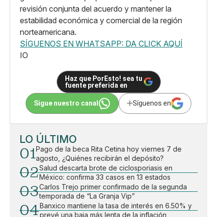
revisión conjunta del acuerdo y mantener la
estabilidad económica y comercial de la región
norteamericana.
SÍGUENOS EN WHATSAPP: DA CLICK AQUÍ
IO
Haz que PorEsto! sea tu
fuente preferida en
Sigue nuestro canal
Síguenos en
LO ÚLTIMO
01
Pago de la beca Rita Cetina hoy viernes 7 de
agosto, ¿Quiénes recibirán el depósito?
02
Salud descarta brote de ciclosporiasis en
México: confirma 33 casos en 13 estados
03
Carlos Trejo primer confirmado de la segunda
temporada de “La Granja Vip”
04
Banxico mantiene la tasa de interés en 6.50% y
prevé una baja más lenta de la inflación