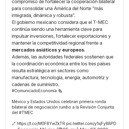
compromiso de fortalecer la cooperación bilateral
para consolidar una América del Norte “más
integrada, dinámica y robusta”.
El gobierno mexicano considera que el T-MEC
continúa siendo una herramienta clave para
impulsar inversiones, fortalecer exportaciones y
mantener la competitividad regional frente a
mercados asiáticos y europeos.
Además, las autoridades federales sostienen que
la coordinación económica entre los tres países
resulta estratégica en sectores como
manufactura, tecnología, energía, automotriz y
cadenas de suministro.
#ComunicadoEconomía
🗞️
México y Estados Unidos celebran primera ronda
bilateral de negociación rumbo a la Revisión Conjunta
del
#TMEC
🔗
https://t.co/M0F8YwZkTR
pic.twitter.com/y1sjFy8BPD