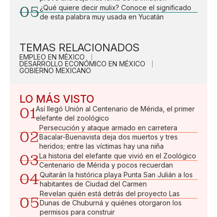
05
¿Qué quiere decir mulix? Conoce el significado
de esta palabra muy usada en Yucatán
TEMAS RELACIONADOS
EMPLEO EN MÉXICO
DESARROLLO ECONÓMICO EN MÉXICO
GOBIERNO MEXICANO
LO MÁS VISTO
01
Así llegó Unión al Centenario de Mérida, el primer
elefante del zoológico
Persecución y ataque armado en carretera
02
Bacalar-Buenavista deja dos muertos y tres
heridos; entre las víctimas hay una niña
03
La historia del elefante que vivió en el Zoológico
Centenario de Mérida y pocos recuerdan
04
Quitarán la histórica playa Punta San Julián a los
habitantes de Ciudad del Carmen
Revelan quién está detrás del proyecto Las
05
Dunas de Chuburná y quiénes otorgaron los
permisos para construir