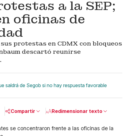
otestas a la SEP;
n oficinas de
idad
 sus protestas en CDMX con bloqueos
einbaum descartó reunirse
.
e saldrá de Segob si no hay respuesta favorable
Compartir
Redimensionar texto
Pequeño
Linkedin
Mediano