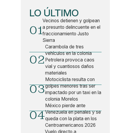
LO ÚLTIMO
Vecinos detienen y golpean
01
a presunto delincuente en el
fraccionamiento Justo
Sierra
Carambola de tres
vehículos en la colonia
02
Petrolera provoca caos
vial y cuantiosos daños
materiales
Motociclista resulta con
03
golpes menores tras ser
impactado por un taxi en la
colonia Morelos
México pierde ante
04
Venezuela en penales y se
queda con la plata en los
Centroamericanos 2026
Vuelo directo a