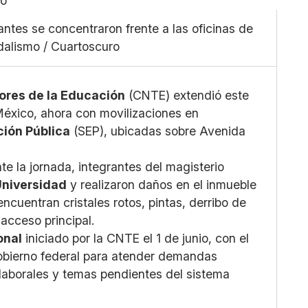
Facebook
Grande
X
antes se concentraron frente a las oficinas de
Whatsapp
dalismo / Cuartoscuro
Copiar enlace
ores de la Educación
(CNTE) extendió este
México, ahora con movilizaciones en
ción Pública
(SEP), ubicadas sobre Avenida
e la jornada, integrantes del magisterio
Universidad
y realizaron daños en el inmueble
ncuentran cristales rotos, pintas, derribo de
acceso principal.
onal
iniciado por la CNTE el 1 de junio, con el
gobierno federal para atender demandas
laborales y temas pendientes del sistema