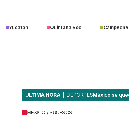
Yucatán
Quintana Roo
Campeche
ÚLTIMA HORA
DEPORTES
México se qued
MÉXICO / SUCESOS