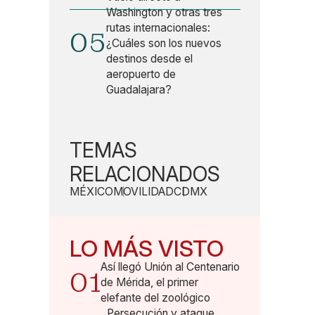
Washington y otras tres
rutas internacionales:
05
¿Cuáles son los nuevos
destinos desde el
aeropuerto de
Guadalajara?
TEMAS
RELACIONADOS
MÉXICO
MOVILIDAD
CDMX
LO MÁS VISTO
Así llegó Unión al Centenario
01
de Mérida, el primer
elefante del zoológico
Persecución y ataque