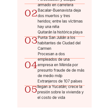
armado en carretera
02
Bacalar-Buenavista deja
dos muertos y tres
heridos; entre las víctimas
hay una niña
Quitarán la histórica playa
03
Punta San Julián a los
habitantes de Ciudad del
Carmen
Procesan a dos
empleados de una
04
empresa en Mérida por
presunto fraude de de más
de medio mdp
Extranjeros de 107 países
05
llegan a Yucatán; crece la
presión sobre la vivienda y
el costo de vida