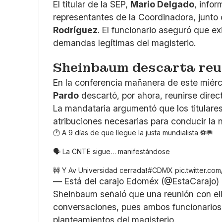
El titular de la SEP,
Mario Delgado
, info
representantes de la Coordinadora, junto
Rodríguez
. El funcionario aseguró que ex
demandas legítimas del magisterio.
Sheinbaum descarta reu
En la conferencia mañanera de este miérc
Pardo
descartó, por ahora, reunirse dire
La mandataria argumentó que los titulare
atribuciones necesarias para conducir la 
🕐 A 9 días de que llegue la justa mundialista ⚽️🥅
🗣️ La CNTE sigue… manifestándose
🚧 Y Av Universidad cerrada❗️
#CDMX
pic.twitter.c
— Está del carajo Edoméx (@EstaCarajo)
Sheinbaum señaló que una reunión con ell
conversaciones, pues ambos funcionarios
planteamientos del magisterio.