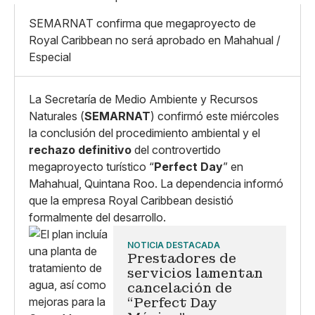
Mediano
Facebook
X
Grande
SEMARNAT confirma que megaproyecto de
Whatsapp
Royal Caribbean no será aprobado en Mahahual /
Copiar enlace
Especial
La Secretaría de Medio Ambiente y Recursos
Naturales (
SEMARNAT
) confirmó este miércoles
la conclusión del procedimiento ambiental y el
rechazo definitivo
del controvertido
megaproyecto turístico “
Perfect Day
” en
Mahahual, Quintana Roo. La dependencia informó
que la empresa Royal Caribbean desistió
formalmente del desarrollo.
NOTICIA DESTACADA
Prestadores de
servicios lamentan
cancelación de
“Perfect Day