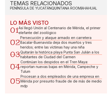
TEMAS RELACIONADOS
PENÍNSULA DE YUCATÁN
QUINTANA ROO
MAHAHUAL
LO MÁS VISTO
01
Así llegó Unión al Centenario de Mérida, el primer
elefante del zoológico
Persecución y ataque armado en carretera
02
Bacalar-Buenavista deja dos muertos y tres
heridos; entre las víctimas hay una niña
03
Quitarán la histórica playa Punta San Julián a los
habitantes de Ciudad del Carmen
Continúan los despidos en el Tren Maya:
04
reportan nuevas bajas en Mérida, Campeche y
Tulum
Procesan a dos empleados de una empresa en
05
Mérida por presunto fraude de de más de medio
mdp