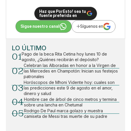
Haz que PorEsto! sea tu
fuente preferida en
Sigue nuestro canal
Síguenos en
LO ÚLTIMO
01
Pago de la beca Rita Cetina hoy lunes 10 de
agosto, ¿Quiénes recibirán el depósito?
Celebran las Alboradas en honor a la Virgen de
02
las Mercedes en Champotón: Inician sus festejos
patronales
Horóscopos de Mhoni Vidente hoy: cuales son
03
las predicciones este 9 de agosto en el amor,
dinero y salud
04
Hombre cae de árbol de cinco metros y termina
sobre una lancha en Chetumal
05
Rodrigo De Paul marca golazo y muestra
camiseta de Messi tras muerte de su padre