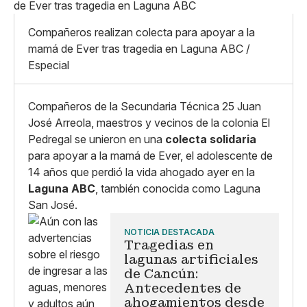
Pequeño
Linkedin
Mediano
Facebook
X
Grande
Compañeros realizan colecta para apoyar a la
Whatsapp
mamá de Ever tras tragedia en Laguna ABC /
Copiar enlace
Especial
Compañeros de la Secundaria Técnica 25 Juan
José Arreola, maestros y vecinos de la colonia El
Pedregal se unieron en una
colecta solidaria
para apoyar a la mamá de Ever, el adolescente de
14 años que perdió la vida ahogado ayer en la
Laguna ABC
, también conocida como Laguna
San José.
NOTICIA DESTACADA
Tragedias en
lagunas artificiales
de Cancún:
Antecedentes de
ahogamientos desde