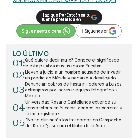
SÍGUENOS EN WHATSAPP: DA CLICK AQUÍ
Haz que PorEsto! sea tu
fuente preferida en
Sigue nuestro canal
Síguenos en
LO ÚLTIMO
01
¿Qué quiere decir mulix? Conoce el significado
de esta palabra muy usada en Yucatán
02
Llevan a juicio a un hombre acusado de invadir
un predio en Mérida y negarse a desalojarlo
Denuncian cobros de hasta mil dólares a buzos
03
extranjeros por ingresar equipo fotográfico a
México
Universidad Rosario Castellanos extiende su
04
convocatoria en Yucatán: conoce las carreras y
cómo registrarte
05
"No se eliminarán los trasbordos en Campeche
del Ko'ox"; asegura el titular de la Artec