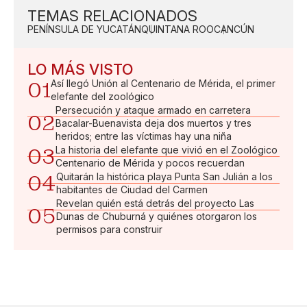
TEMAS RELACIONADOS
PENÍNSULA DE YUCATÁN
QUINTANA ROO
CANCÚN
LO MÁS VISTO
01
Así llegó Unión al Centenario de Mérida, el primer
elefante del zoológico
Persecución y ataque armado en carretera
02
Bacalar-Buenavista deja dos muertos y tres
heridos; entre las víctimas hay una niña
03
La historia del elefante que vivió en el Zoológico
Centenario de Mérida y pocos recuerdan
04
Quitarán la histórica playa Punta San Julián a los
habitantes de Ciudad del Carmen
Revelan quién está detrás del proyecto Las
05
Dunas de Chuburná y quiénes otorgaron los
permisos para construir