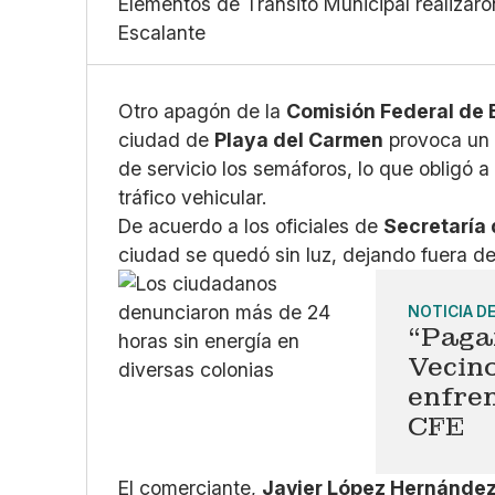
Elementos de Tránsito Municipal realizaron
Escalante
Otro apagón de la
Comisión Federal de 
ciudad de
Playa del Carmen
provoca un c
de servicio los semáforos, lo que obligó 
tráfico vehicular.
De acuerdo a los oficiales de
Secretaría
ciudad se quedó sin luz, dejando fuera d
NOTICIA D
“Paga
Vecin
enfren
CFE
El comerciante,
Javier López Hernánde