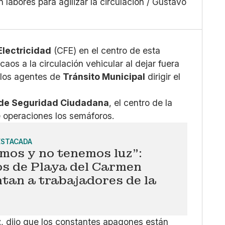
 labores para agilizar la circulación / Gustavo
Grande
X
Whatsapp
Copiar enlace
Electricidad
(CFE) en el centro de esta
aos a la circulación vehicular al dejar fuera
a los agentes de
Tránsito Municipal
dirigir el
 de Seguridad Ciudadana
, el centro de la
e operaciones los semáforos.
ESTACADA
mos y no tenemos luz”:
os de Playa del Carmen
tan a trabajadores de la
z
, dijo que los constantes apagones están