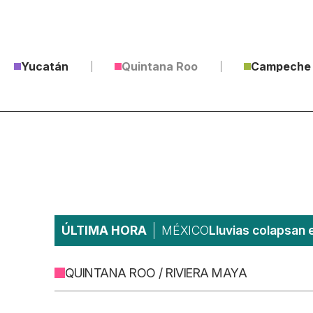
Yucatán
Quintana Roo
Campeche
ÚLTIMA HORA
MÉXICO
Lluvias colapsan 
QUINTANA ROO / RIVIERA MAYA