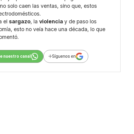
o solo caen las ventas, sino que, estos
ectrodomésticos.
a el
sargazo
, la
violencia
y de paso los
omía, esto no veía hace una década, lo que
comentó.
e nuestro canal
Síguenos en