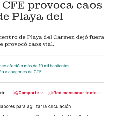
 CFE provoca caos
de Playa del
centro de Playa del Carmen dejó fuera
e provocó caos vial.
men afectó a más de 10 mil habitantes
ión a apagones de CFE
min
Compartir
Redimensionar texto
Pequeño
Linkedin
Mediano
Facebook