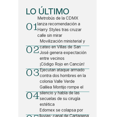
LO ÚLTIMO
Metrobús de la CDMX
01
lanza recomendación a
Harry Styles tras cruzar
calle sin mirar
Movilización ministerial y
02
cateo en Villas de San
José genera expectación
entre vecinos
¡Código Rojo en Cancún!
03
Ejecutan ataque armado
contra dos hombres en la
colonia Valle Verde
Galilea Montijo rompe el
04
silencio y habla de las
secuelas de su cirugía
estética
Edomex se colapsa por
lluvias; canal de Cartagena