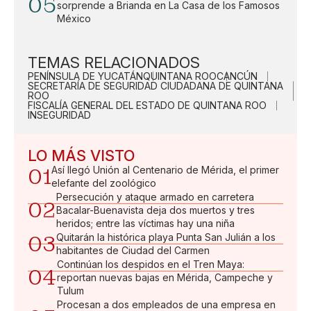
05
sorprende a Brianda en La Casa de los Famosos
México
TEMAS RELACIONADOS
PENÍNSULA DE YUCATÁN
QUINTANA ROO
CANCÚN
SECRETARÍA DE SEGURIDAD CIUDADANA DE QUINTANA
ROO
FISCALÍA GENERAL DEL ESTADO DE QUINTANA ROO
INSEGURIDAD
LO MÁS VISTO
01
Así llegó Unión al Centenario de Mérida, el primer
elefante del zoológico
Persecución y ataque armado en carretera
02
Bacalar-Buenavista deja dos muertos y tres
heridos; entre las víctimas hay una niña
03
Quitarán la histórica playa Punta San Julián a los
habitantes de Ciudad del Carmen
Continúan los despidos en el Tren Maya:
04
reportan nuevas bajas en Mérida, Campeche y
Tulum
Procesan a dos empleados de una empresa en