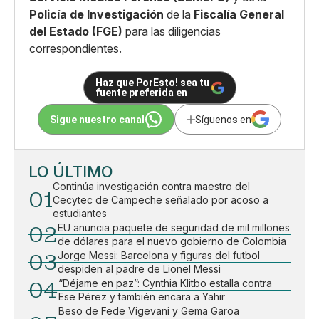
Policía de Investigación
de la
Fiscalía General
del Estado (FGE)
para las diligencias
correspondientes.
Haz que PorEsto! sea tu
fuente preferida en
Sigue nuestro canal
Síguenos en
LO ÚLTIMO
Continúa investigación contra maestro del
01
Cecytec de Campeche señalado por acoso a
estudiantes
02
EU anuncia paquete de seguridad de mil millones
de dólares para el nuevo gobierno de Colombia
03
Jorge Messi: Barcelona y figuras del futbol
despiden al padre de Lionel Messi
04
“Déjame en paz”: Cynthia Klitbo estalla contra
Ese Pérez y también encara a Yahir
Beso de Fede Vigevani y Gema Garoa