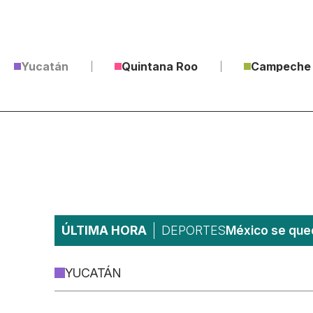
Yucatán
Quintana Roo
Campeche
ÚLTIMA HORA
DEPORTES
México se qued
YUCATÁN