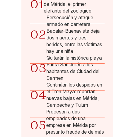
01
de Mérida, el primer
elefante del zoológico
Persecución y ataque
armado en carretera
02
Bacalar-Buenavista deja
dos muertos y tres
heridos; entre las víctimas
hay una niña
Quitarán la histórica playa
03
Punta San Julián a los
habitantes de Ciudad del
Carmen
Continúan los despidos en
04
el Tren Maya: reportan
nuevas bajas en Mérida,
Campeche y Tulum
Procesan a dos
empleados de una
05
empresa en Mérida por
presunto fraude de de más