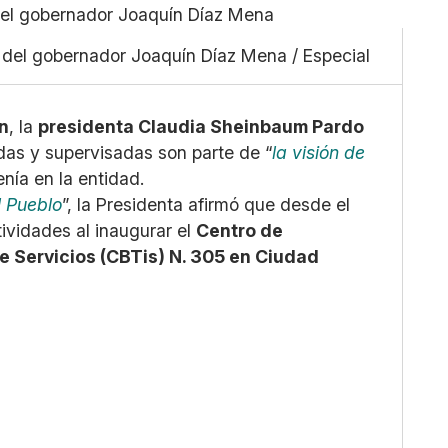
Pequeño
Linkedin
Mediano
Facebook
 del gobernador Joaquín Díaz Mena / Especial
Grande
X
Whatsapp
Copiar enlace
n
, la
presidenta Claudia Sheinbaum Pardo
das y supervisadas son parte de “
la visión de
nía en la entidad.
 Pueblo
”, la Presidenta afirmó que desde el
vidades al inaugurar el
Centro de
de Servicios (CBTis) N. 305 en Ciudad