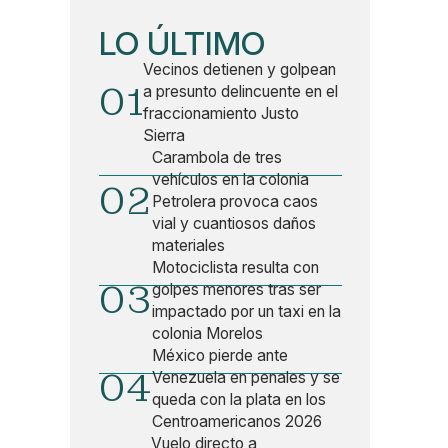
LO ÚLTIMO
Vecinos detienen y golpean
01
a presunto delincuente en el
fraccionamiento Justo
Sierra
Carambola de tres
vehículos en la colonia
02
Petrolera provoca caos
vial y cuantiosos daños
materiales
Motociclista resulta con
03
golpes menores tras ser
impactado por un taxi en la
colonia Morelos
México pierde ante
04
Venezuela en penales y se
queda con la plata en los
Centroamericanos 2026
Vuelo directo a