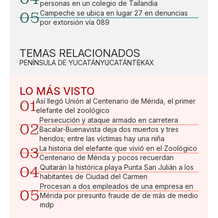
personas en un colegio de Tailandia
05
Campeche se ubica en lugar 27 en denuncias
por extorsión vía 089
TEMAS RELACIONADOS
PENÍNSULA DE YUCATÁN
YUCATÁN
TEKAX
LO MÁS VISTO
01
Así llegó Unión al Centenario de Mérida, el primer
elefante del zoológico
Persecución y ataque armado en carretera
02
Bacalar-Buenavista deja dos muertos y tres
heridos; entre las víctimas hay una niña
03
La historia del elefante que vivió en el Zoológico
Centenario de Mérida y pocos recuerdan
04
Quitarán la histórica playa Punta San Julián a los
habitantes de Ciudad del Carmen
Procesan a dos empleados de una empresa en
05
Mérida por presunto fraude de de más de medio
mdp