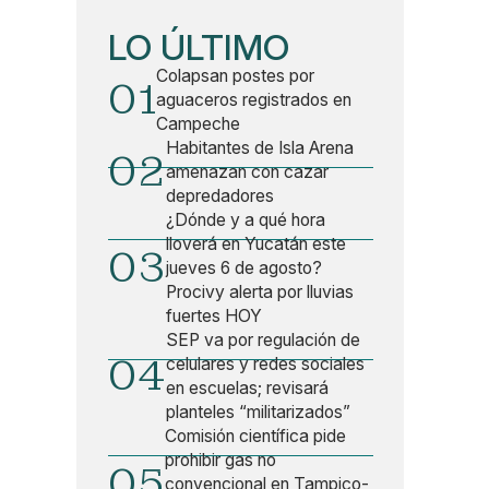
LO ÚLTIMO
Colapsan postes por
01
aguaceros registrados en
Campeche
Habitantes de Isla Arena
02
amenazan con cazar
depredadores
¿Dónde y a qué hora
lloverá en Yucatán este
03
jueves 6 de agosto?
Procivy alerta por lluvias
fuertes HOY
SEP va por regulación de
04
celulares y redes sociales
en escuelas; revisará
planteles “militarizados”
Comisión científica pide
prohibir gas no
05
convencional en Tampico-