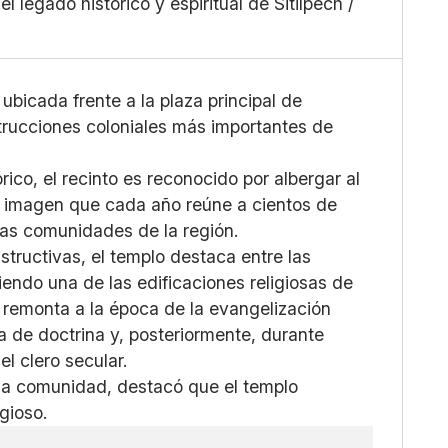
 legado histórico y espiritual de Sitilpech /
Grande
X
Whatsapp
Copiar enlace
, ubicada frente a la plaza principal de
strucciones coloniales más importantes de
ico, el recinto es reconocido por albergar al
, imagen que cada año reúne a cientos de
ntas comunidades de la región.
structivas, el templo destaca entre las
siendo una de las edificaciones religiosas de
 remonta a la época de la evangelización
a de doctrina y, posteriormente, durante
l clero secular.
 la comunidad, destacó que el templo
gioso.