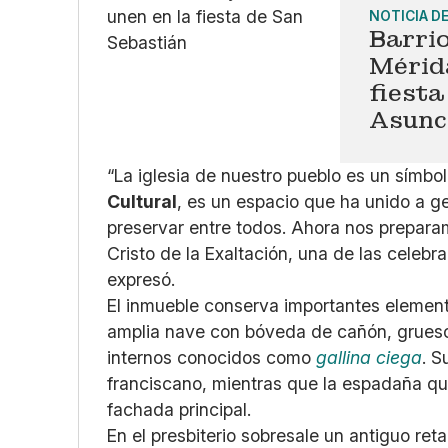
NOTICIA D
Barri
Mérida
fiesta
Asunc
“La iglesia de nuestro pueblo es un símb
Cultural
, es un espacio que ha unido a 
preservar entre todos. Ahora nos preparam
Cristo de la Exaltación, una de las celeb
expresó.
El inmueble conserva importantes elemento
amplia nave con bóveda de cañón, grues
internos conocidos como
gallina ciega
. S
franciscano, mientras que la espadaña q
fachada principal.
En el presbiterio sobresale un antiguo re