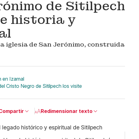
rónimo de Sitilpech
e historia y
al
a iglesia de San Jerónimo, construida
ch en Izamal
 Cristo Negro de Sitilpech los visite
Compartir
Redimensionar texto
Pequeño
Linkedin
Mediano
Facebook