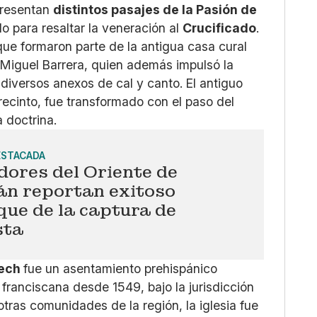
epresentan
distintos pasajes de la Pasión de
o para resaltar la veneración al
Crucificado
.
que formaron parte de la antigua casa cural
 Miguel Barrera, quien además impulsó la
y diversos anexos de cal y canto. El antiguo
recinto, fue transformado con el paso del
 doctrina.
ESTACADA
dores del Oriente de
án reportan exitoso
ue de la captura de
sta
pech
fue un asentamiento prehispánico
franciscana desde 1549, bajo la jurisdicción
tras comunidades de la región, la iglesia fue