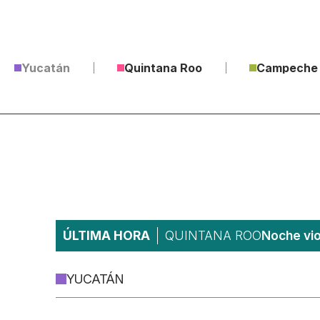
Yucatán
Quintana Roo
Campeche
ÚLTIMA HORA
QUINTANA ROO
Noche vio
YUCATÁN