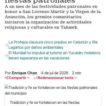
fiestas patronales
A un mes de las festividades patronales en
honor a San Lorenzo Mártir y la Virgen de la
Asunción, los gremios comunitarios
iniciaron la organización de actividades
religiosas y culturales en Tahmek.
La Profepa clausura cinco predios en Celestún y Ría
Lagartos por daños ambientales
El Mundial no impulsa al turismo en Yucatán; hoteleros
tienen esperanza en las vacaciones
Por
Enrique Chan
4 de jul de 2026
2 min
Compartir
Redimensionar texto
Pequeño
Linkedin
Mediano
Facebook
X
Grande
Tradición y fe se fortalecen en las fiestas
Whatsapp