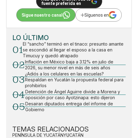
fuente preferida en
Sigue nuestro canal
Síguenos en
LO ÚLTIMO
El “sancho” terminó en el tinaco: presunto amante
01
se escondió al llegar el esposo a la casa en
Timucuy y quedó atrapado
02
Inflación en México baja a 3.12% en julio de
2026, su menor nivel en más de seis años
¿Adiós a los celulares en las escuelas?
03
Respaldan en Yucatán la propuesta federal para
prohibirlos
04
Detención de Ángel Aguirre divide a Morena y
oposición por caso Ayotzinapa: esto dijeron
05
Desairan diputados entrega del informe de
Gobierno
TEMAS RELACIONADOS
PENÍNSULA DE YUCATÁN
YUCATÁN