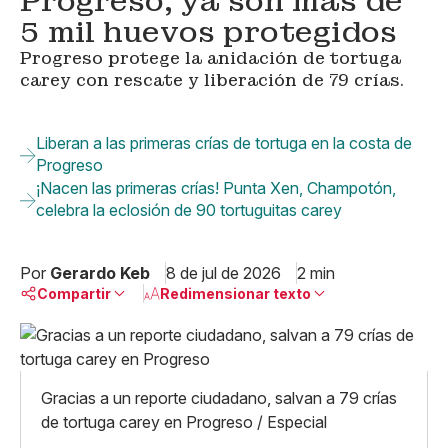
Progreso; ya son más de
5 mil huevos protegidos
Progreso protege la anidación de tortuga
carey con rescate y liberación de 79 crías.
Liberan a las primeras crías de tortuga en la costa de
Progreso
¡Nacen las primeras crías! Punta Xen, Champotón,
celebra la eclosión de 90 tortuguitas carey
Por
Gerardo Keb
8 de jul de 2026
2 min
Compartir
Redimensionar texto
Pequeño
Linkedin
Mediano
Facebook
X
Grande
Gracias a un reporte ciudadano, salvan a 79 crías
Whatsapp
de tortuga carey en Progreso / Especial
Copiar enlace