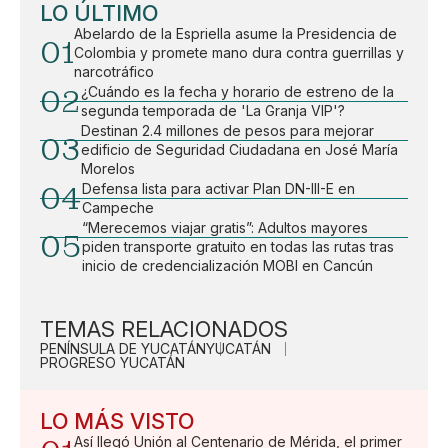
LO ÚLTIMO
Abelardo de la Espriella asume la Presidencia de
01
Colombia y promete mano dura contra guerrillas y
narcotráfico
02
¿Cuándo es la fecha y horario de estreno de la
segunda temporada de 'La Granja VIP'?
Destinan 2.4 millones de pesos para mejorar
03
edificio de Seguridad Ciudadana en José María
Morelos
04
Defensa lista para activar Plan DN-III-E en
Campeche
“Merecemos viajar gratis”: Adultos mayores
05
piden transporte gratuito en todas las rutas tras
inicio de credencialización MOBI en Cancún
TEMAS RELACIONADOS
PENÍNSULA DE YUCATÁN
YUCATÁN
PROGRESO YUCATÁN
LO MÁS VISTO
Así llegó Unión al Centenario de Mérida, el primer