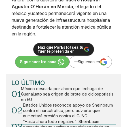
Agustín O’Horán en Mérida
, el legado del
médico yucateco permanecerá vigente en una
nueva generación de infraestructura hospitalaria
destinada a fortalecer la atención médica pública
en la región.
Haz que PorEsto! sea tu
fuente preferida en
Sigue nuestro canal
Síguenos en
LO ÚLTIMO
México descarta por ahora que lechuga de
01
Guanajuato sea origen de brote de ciclosporiasis
en EU
Estados Unidos reconoce apoyo de Sheinbaum
02
contra el narcotráfico, pero advierte que
aumentará presión contra el CJNG
“Hasta ahora todo negativo": Sheinbaum
03
descarta riesgo sanitario por ciclosporiasis en