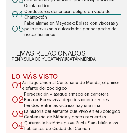
Quintana Roo
04
Conductores denuncian peligro en vado de
Champotón
Falsa alarma en Mayapax: Bolsas con vísceras y
05
pollo movilizan a autoridades por sospecha de
restos humanos
TEMAS RELACIONADOS
PENÍNSULA DE YUCATÁN
YUCATÁN
MÉRIDA
LO MÁS VISTO
01
Así llegó Unión al Centenario de Mérida, el primer
elefante del zoológico
Persecución y ataque armado en carretera
02
Bacalar-Buenavista deja dos muertos y tres
heridos; entre las víctimas hay una niña
03
La historia del elefante que vivió en el Zoológico
Centenario de Mérida y pocos recuerdan
04
Quitarán la histórica playa Punta San Julián a los
habitantes de Ciudad del Carmen