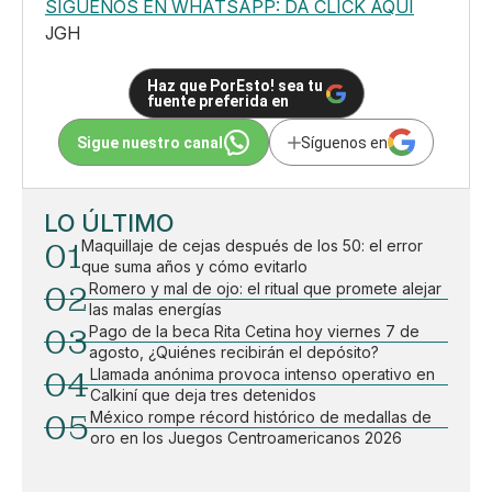
SÍGUENOS EN WHATSAPP: DA CLICK AQUÍ
JGH
Haz que PorEsto! sea tu
fuente preferida en
Sigue nuestro canal
Síguenos en
LO ÚLTIMO
01
Maquillaje de cejas después de los 50: el error
que suma años y cómo evitarlo
02
Romero y mal de ojo: el ritual que promete alejar
las malas energías
03
Pago de la beca Rita Cetina hoy viernes 7 de
agosto, ¿Quiénes recibirán el depósito?
04
Llamada anónima provoca intenso operativo en
Calkiní que deja tres detenidos
05
México rompe récord histórico de medallas de
oro en los Juegos Centroamericanos 2026