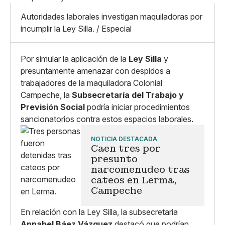
Mediano
Facebook
X
Grande
Autoridades laborales investigan maquiladoras por
Whatsapp
incumplir la Ley Silla. / Especial
Copiar enlace
Por simular la aplicación de la
Ley Silla
y
presuntamente amenazar con despidos a
trabajadores de la maquiladora Colonial
Campeche, la
Subsecretaría del Trabajo y
Previsión Social
podría iniciar procedimientos
sancionatorios contra estos espacios laborales.
NOTICIA DESTACADA
Caen tres por
presunto
narcomenudeo tras
cateos en Lerma,
Campeche
En relación con la Ley Silla, la subsecretaria
Annabel Báez Vázquez
destacó que podrían