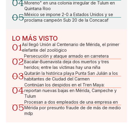
04
Moreno" en una colonia irregular de Tulum en
Quintana Roo
05
México se impone 2-0 a Estados Unidos y se
proclama campeón Sub 20 de la Concacaf
LO MÁS VISTO
01
Así llegó Unión al Centenario de Mérida, el primer
elefante del zoológico
Persecución y ataque armado en carretera
02
Bacalar-Buenavista deja dos muertos y tres
heridos; entre las víctimas hay una niña
03
Quitarán la histórica playa Punta San Julián a los
habitantes de Ciudad del Carmen
Continúan los despidos en el Tren Maya:
04
reportan nuevas bajas en Mérida, Campeche y
Tulum
Procesan a dos empleados de una empresa en
05
Mérida por presunto fraude de de más de medio
mdp