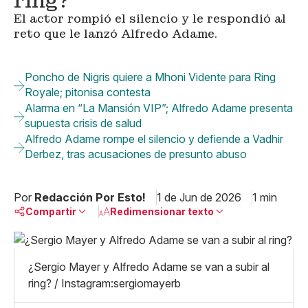
ring?
El actor rompió el silencio y le respondió al
reto que le lanzó Alfredo Adame.
Poncho de Nigris quiere a Mhoni Vidente para Ring
Royale; pitonisa contesta
Alarma en “La Mansión VIP”; Alfredo Adame presenta
supuesta crisis de salud
Alfredo Adame rompe el silencio y defiende a Vadhir
Derbez, tras acusaciones de presunto abuso
Por
Redacción Por Esto!
1 de Jun de 2026
1 min
Compartir
Redimensionar texto
Pequeño
Linkedin
Mediano
¿Sergio Mayer y Alfredo Adame se van a subir al
Facebook
X
Grande
ring? / Instagram:sergiomayerb
Whatsapp
Copiar enlace