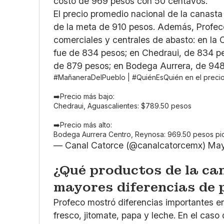
costo de 969 pesos con 50 centavos.
El precio promedio nacional de la canasta
de la meta de 910 pesos. Además, Profec
comerciales y centrales de abasto: en la 
fue de 834 pesos; en Chedraui, de 834 pe
de 879 pesos; en Bodega Aurrera, de 948
#MañaneraDelPueblo
|
#QuiénEsQuién
en el preci
➡️Precio más bajo:
Chedraui, Aguascalientes: $789.50 pesos
➡️Precio más alto:
Bodega Aurrera Centro, Reynosa: 969.50 pesos
pi
— Canal Catorce (@canalcatorcemx)
May
¿Qué productos de la ca
mayores diferencias de 
Profeco mostró diferencias importantes e
fresco, jitomate, papa y leche. En el caso