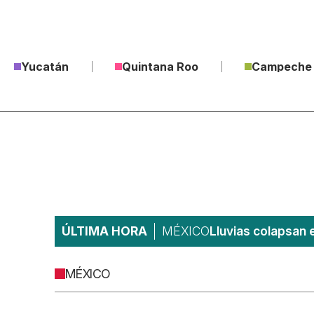
Yucatán
Quintana Roo
Campeche
ÚLTIMA HORA
MÉXICO
Lluvias colapsan 
MÉXICO