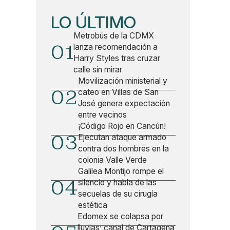
LO ÚLTIMO
Metrobús de la CDMX
01
lanza recomendación a
Harry Styles tras cruzar
calle sin mirar
Movilización ministerial y
02
cateo en Villas de San
José genera expectación
entre vecinos
¡Código Rojo en Cancún!
03
Ejecutan ataque armado
contra dos hombres en la
colonia Valle Verde
Galilea Montijo rompe el
04
silencio y habla de las
secuelas de su cirugía
estética
Edomex se colapsa por
lluvias; canal de Cartagena