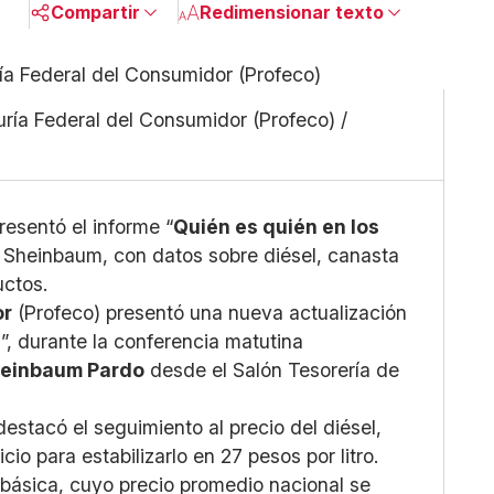
Compartir
Redimensionar texto
Pequeño
Linkedin
Mediano
Facebook
duría Federal del Consumidor (Profeco) /
Grande
X
Whatsapp
Copiar enlace
presentó el informe “
Quién es quién en los
 Sheinbaum, con datos sobre diésel, canasta
uctos.
or
(Profeco) presentó una nueva actualización
”, durante la conferencia matutina
heinbaum Pardo
desde el Salón Tesorería de
 destacó el seguimiento al precio del diésel,
io para estabilizarlo en 27 pesos por litro.
básica, cuyo precio promedio nacional se