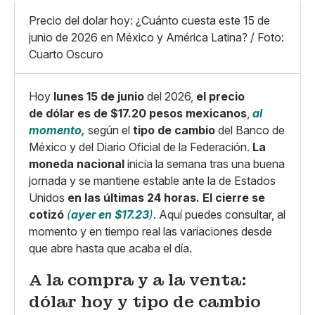
Mediano
Facebook
X
Grande
Precio del dolar hoy: ¿Cuánto cuesta este 15 de
Whatsapp
junio de 2026 en México y América Latina? / Foto:
Copiar enlace
Cuarto Oscuro
Hoy
lunes 15 de junio
del 2026,
el precio
de dólar es de $17.20 pesos mexicanos
,
al
momento,
según el
tipo de cambio
del Banco de
México y del Diario Oficial de la Federación.
La
moneda nacional
inicia la semana tras una buena
jornada y se mantiene estable ante la de Estados
Unidos
en las últimas 24 horas.
El cierre se
cotizó
(
ayer en $17.23
)
. Aquí puedes consultar, al
momento y en tiempo real las variaciones desde
que abre hasta que acaba el día.
A la compra y a la venta:
dólar hoy y tipo de cambio