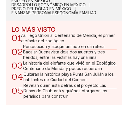
EMPLEO EN MÉXICO
DESARROLLO ECONÓMICO EN MÉXICO
PRECIO DEL DÓLAR EN MÉXICO
FINANZAS PERSONALES
ECONOMÍA FAMILIAR
LO MÁS VISTO
01
Así llegó Unión al Centenario de Mérida, el primer
elefante del zoológico
Persecución y ataque armado en carretera
02
Bacalar-Buenavista deja dos muertos y tres
heridos; entre las víctimas hay una niña
03
La historia del elefante que vivió en el Zoológico
Centenario de Mérida y pocos recuerdan
04
Quitarán la histórica playa Punta San Julián a los
habitantes de Ciudad del Carmen
Revelan quién está detrás del proyecto Las
05
Dunas de Chuburná y quiénes otorgaron los
permisos para construir