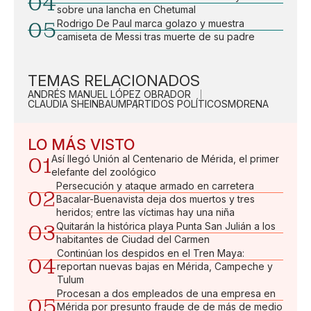
04
sobre una lancha en Chetumal
05
Rodrigo De Paul marca golazo y muestra
camiseta de Messi tras muerte de su padre
TEMAS RELACIONADOS
ANDRÉS MANUEL LÓPEZ OBRADOR
CLAUDIA SHEINBAUM
PARTIDOS POLÍTICOS
MORENA
LO MÁS VISTO
01
Así llegó Unión al Centenario de Mérida, el primer
elefante del zoológico
Persecución y ataque armado en carretera
02
Bacalar-Buenavista deja dos muertos y tres
heridos; entre las víctimas hay una niña
03
Quitarán la histórica playa Punta San Julián a los
habitantes de Ciudad del Carmen
Continúan los despidos en el Tren Maya:
04
reportan nuevas bajas en Mérida, Campeche y
Tulum
Procesan a dos empleados de una empresa en
05
Mérida por presunto fraude de de más de medio