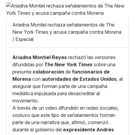
Pequeño
Linkedin
Mediano
Facebook
X
Grande
Ariadna Montiel rechaza señalamientos de The
Whatsapp
New York Times y acusa campaña contra Morena
Copiar enlace
/ Especial
Ariadna Montiel Reyes
rechazó las versiones
difundidas por
The New York Times
sobre una
presunta
colaboración
de
funcionarios de
Morena
con
autoridades de Estados Unidos
, al
asegurar que forman parte de una campaña
mediática impulsada para desacreditar al
movimiento.
A través de un video difundido en redes sociales,
sostuvo que este tipo de señalamientos forman
parte de una narrativa que, afirmó, comenzó
durante el gobierno del
expresidente Andrés