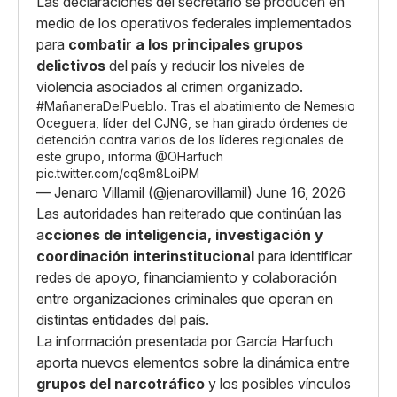
Las declaraciones del secretario se producen en
medio de los operativos federales implementados
para
combatir a los principales grupos
delictivos
del país y reducir los niveles de
violencia asociados al crimen organizado.
#MañaneraDelPueblo
. Tras el abatimiento de Nemesio
Oceguera, líder del CJNG, se han girado órdenes de
detención contra varios de los líderes regionales de
este grupo, informa
@OHarfuch
pic.twitter.com/cq8m8LoiPM
— Jenaro Villamil (@jenarovillamil)
June 16, 2026
Las autoridades han reiterado que continúan las
a
cciones de inteligencia, investigación y
coordinación interinstitucional
para identificar
redes de apoyo, financiamiento y colaboración
entre organizaciones criminales que operan en
distintas entidades del país.
La información presentada por García Harfuch
aporta nuevos elementos sobre la dinámica entre
grupos del narcotráfico
y los posibles vínculos