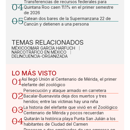
Transferencias de recursos federales para
04
Quintana Roo caen 11.1% en el primer semestre
de 2026
05
Catean dos bares de la Supermanzana 22 de
Cancún y detienen a una persona
TEMAS RELACIONADOS
MÉXICO
OMAR GARCÍA HARFUCH
NARCOTRÁFICO EN MÉXICO
DELINCUENCIA-ORGANIZADA
LO MÁS VISTO
01
Así llegó Unión al Centenario de Mérida, el primer
elefante del zoológico
Persecución y ataque armado en carretera
02
Bacalar-Buenavista deja dos muertos y tres
heridos; entre las víctimas hay una niña
03
La historia del elefante que vivió en el Zoológico
Centenario de Mérida y pocos recuerdan
04
Quitarán la histórica playa Punta San Julián a los
habitantes de Ciudad del Carmen
Procesan a dos empleados de una empresa en