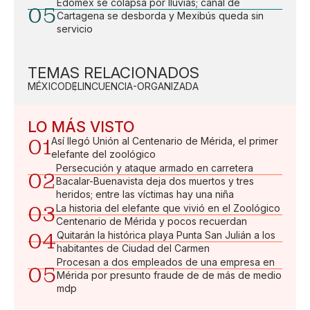
Edomex se colapsa por lluvias; canal de
05
Cartagena se desborda y Mexibús queda sin
servicio
TEMAS RELACIONADOS
MÉXICO
DELINCUENCIA-ORGANIZADA
LO MÁS VISTO
01
Así llegó Unión al Centenario de Mérida, el primer
elefante del zoológico
Persecución y ataque armado en carretera
02
Bacalar-Buenavista deja dos muertos y tres
heridos; entre las víctimas hay una niña
03
La historia del elefante que vivió en el Zoológico
Centenario de Mérida y pocos recuerdan
04
Quitarán la histórica playa Punta San Julián a los
habitantes de Ciudad del Carmen
Procesan a dos empleados de una empresa en
05
Mérida por presunto fraude de de más de medio
mdp