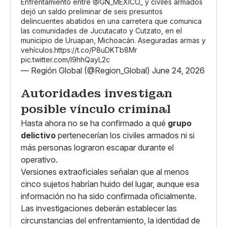
Enfrentamiento entre
@GN_MEXICO_
y civiles armados
dejó un saldo preliminar de seis presuntos
delincuentes abatidos en una carretera que comunica
las comunidades de Jucutacato y Cutzato, en el
municipio de Uruapan, Michoacán. Aseguradas armas y
vehículos.
https://t.co/P8uDKTb8Mr
pic.twitter.com/I9hhQayL2c
— Región Global (@Region_Global)
June 24, 2026
Autoridades investigan
posible vínculo criminal
Hasta ahora no se ha confirmado a qué
grupo
delictivo
pertenecerían los civiles armados ni si
más personas lograron escapar durante el
operativo.
Versiones extraoficiales señalan que al menos
cinco sujetos habrían huido del lugar, aunque esa
información no ha sido confirmada oficialmente.
Las investigaciones deberán establecer las
circunstancias del enfrentamiento, la identidad de