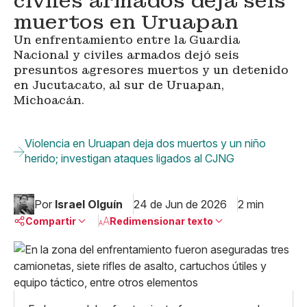
civiles armados deja seis
muertos en Uruapan
Un enfrentamiento entre la Guardia
Nacional y civiles armados dejó seis
presuntos agresores muertos y un detenido
en Jucutacato, al sur de Uruapan,
Michoacán.
Violencia en Uruapan deja dos muertos y un niño
herido; investigan ataques ligados al CJNG
Por
Israel Olguín
24 de Jun de 2026
2 min
Compartir
Redimensionar texto
Pequeño
Linkedin
Mediano
Facebook
X
Grande
Whatsapp