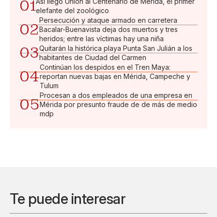
01
Así llegó Unión al Centenario de Mérida, el primer
elefante del zoológico
Persecución y ataque armado en carretera
02
Bacalar-Buenavista deja dos muertos y tres
heridos; entre las víctimas hay una niña
03
Quitarán la histórica playa Punta San Julián a los
habitantes de Ciudad del Carmen
Continúan los despidos en el Tren Maya:
04
reportan nuevas bajas en Mérida, Campeche y
Tulum
Procesan a dos empleados de una empresa en
05
Mérida por presunto fraude de de más de medio
mdp
Te puede interesar