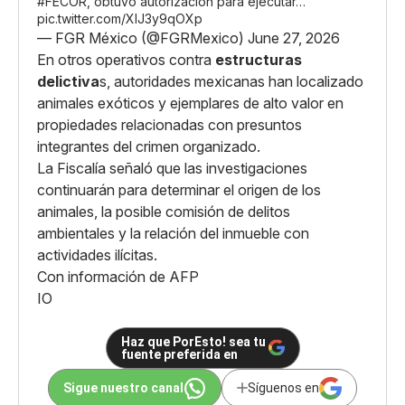
#FECOR
, obtuvo autorización para ejecutar…
pic.twitter.com/XlJ3y9qOXp
— FGR México (@FGRMexico)
June 27, 2026
En otros operativos contra
estructuras
delictiva
s, autoridades mexicanas han localizado
animales exóticos y ejemplares de alto valor en
propiedades relacionadas con presuntos
integrantes del crimen organizado.
La Fiscalía señaló que las investigaciones
continuarán para determinar el origen de los
animales, la posible comisión de delitos
ambientales y la relación del inmueble con
actividades ilícitas.
Con información de AFP
IO
Haz que PorEsto! sea tu
fuente preferida en
Sigue nuestro canal
Síguenos en