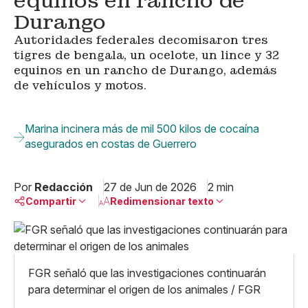
equinos en rancho de
Durango
Autoridades federales decomisaron tres
tigres de bengala, un ocelote, un lince y 32
equinos en un rancho de Durango, además
de vehículos y motos.
Marina incinera más de mil 500 kilos de cocaína
asegurados en costas de Guerrero
Por
Redacción
27 de Jun de 2026
2 min
Compartir
Redimensionar texto
Pequeño
Linkedin
Mediano
Facebook
X
Grande
FGR señaló que las investigaciones continuarán
Whatsapp
para determinar el origen de los animales / FGR
Copiar enlace