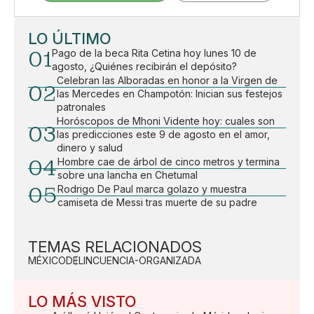
LO ÚLTIMO
01
Pago de la beca Rita Cetina hoy lunes 10 de
agosto, ¿Quiénes recibirán el depósito?
Celebran las Alboradas en honor a la Virgen de
02
las Mercedes en Champotón: Inician sus festejos
patronales
Horóscopos de Mhoni Vidente hoy: cuales son
03
las predicciones este 9 de agosto en el amor,
dinero y salud
04
Hombre cae de árbol de cinco metros y termina
sobre una lancha en Chetumal
05
Rodrigo De Paul marca golazo y muestra
camiseta de Messi tras muerte de su padre
TEMAS RELACIONADOS
MÉXICO
DELINCUENCIA-ORGANIZADA
LO MÁS VISTO