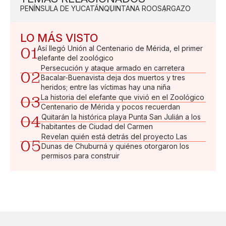
PENÍNSULA DE YUCATÁN
QUINTANA ROO
SARGAZO
LO MÁS VISTO
01
Así llegó Unión al Centenario de Mérida, el primer
elefante del zoológico
Persecución y ataque armado en carretera
02
Bacalar-Buenavista deja dos muertos y tres
heridos; entre las víctimas hay una niña
03
La historia del elefante que vivió en el Zoológico
Centenario de Mérida y pocos recuerdan
04
Quitarán la histórica playa Punta San Julián a los
habitantes de Ciudad del Carmen
Revelan quién está detrás del proyecto Las
05
Dunas de Chuburná y quiénes otorgaron los
permisos para construir