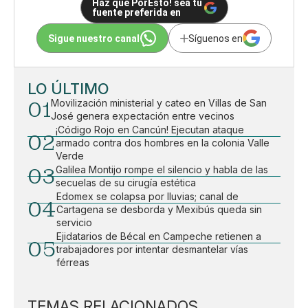
Haz que PorEsto! sea tu
fuente preferida en
Sigue nuestro canal
Síguenos en
LO ÚLTIMO
01
Movilización ministerial y cateo en Villas de San
José genera expectación entre vecinos
¡Código Rojo en Cancún! Ejecutan ataque
02
armado contra dos hombres en la colonia Valle
Verde
03
Galilea Montijo rompe el silencio y habla de las
secuelas de su cirugía estética
Edomex se colapsa por lluvias; canal de
04
Cartagena se desborda y Mexibús queda sin
servicio
Ejidatarios de Bécal en Campeche retienen a
05
trabajadores por intentar desmantelar vías
férreas
TEMAS RELACIONADOS