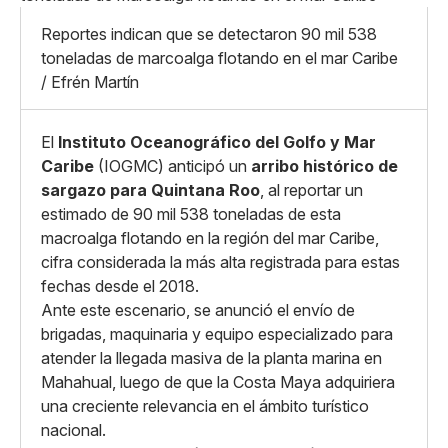
Mediano
Facebook
X
Grande
Reportes indican que se detectaron 90 mil 538
Whatsapp
toneladas de marcoalga flotando en el mar Caribe
Copiar enlace
/ Efrén Martín
El
Instituto Oceanográfico del Golfo y Mar
Caribe
(IOGMC) anticipó un
arribo histórico de
sargazo para Quintana Roo
, al reportar un
estimado de 90 mil 538 toneladas de esta
macroalga flotando en la región del mar Caribe,
cifra considerada la más alta registrada para estas
fechas desde el 2018.
Ante este escenario, se anunció el envío de
brigadas, maquinaria y equipo especializado para
atender la llegada masiva de la planta marina en
Mahahual, luego de que la Costa Maya adquiriera
una creciente relevancia en el ámbito turístico
nacional.