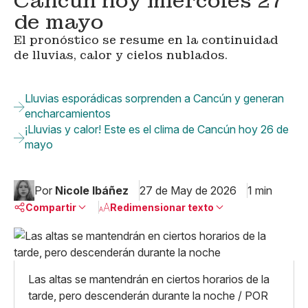
Cancún hoy miércoles 27
de mayo
El pronóstico se resume en la continuidad
de lluvias, calor y cielos nublados.
Lluvias esporádicas sorprenden a Cancún y generan
encharcamientos
¡Lluvias y calor! Este es el clima de Cancún hoy 26 de
mayo
Por
Nicole Ibáñez
27 de May de 2026
1 min
Compartir
Redimensionar texto
Pequeño
Linkedin
Mediano
Facebook
X
Grande
Las altas se mantendrán en ciertos horarios de la
Whatsapp
tarde, pero descenderán durante la noche / POR
Copiar enlace