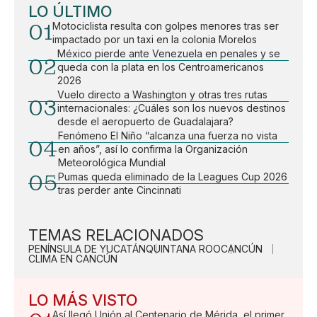
LO ÚLTIMO
01
Motociclista resulta con golpes menores tras ser
impactado por un taxi en la colonia Morelos
México pierde ante Venezuela en penales y se
02
queda con la plata en los Centroamericanos
2026
Vuelo directo a Washington y otras tres rutas
03
internacionales: ¿Cuáles son los nuevos destinos
desde el aeropuerto de Guadalajara?
Fenómeno El Niño “alcanza una fuerza no vista
04
en años”, así lo confirma la Organización
Meteorológica Mundial
05
Pumas queda eliminado de la Leagues Cup 2026
tras perder ante Cincinnati
TEMAS RELACIONADOS
PENÍNSULA DE YUCATÁN
QUINTANA ROO
CANCÚN
CLIMA EN CANCÚN
LO MÁS VISTO
Así llegó Unión al Centenario de Mérida, el primer