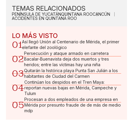
TEMAS RELACIONADOS
PENÍNSULA DE YUCATÁN
QUINTANA ROO
CANCÚN
ACCIDENTES EN QUINTANA ROO
LO MÁS VISTO
01
Así llegó Unión al Centenario de Mérida, el primer
elefante del zoológico
Persecución y ataque armado en carretera
02
Bacalar-Buenavista deja dos muertos y tres
heridos; entre las víctimas hay una niña
03
Quitarán la histórica playa Punta San Julián a los
habitantes de Ciudad del Carmen
Continúan los despidos en el Tren Maya:
04
reportan nuevas bajas en Mérida, Campeche y
Tulum
Procesan a dos empleados de una empresa en
05
Mérida por presunto fraude de de más de medio
mdp