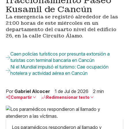
fraccionamiento Paseo
Kusamil de Cancún
La emergencia se registró alrededor de las
21:00 horas de este miércoles en un
departamento del cuarto nivel del edificio
26, en la calle Circuito Álamo.
Caen policías turísticos por presunta extorsión a
turistas con terminal bancaria en Cancún
Ni el Mundial impulsó el turismo: Cae ocupación
hotelera y actividad aérea en Cancún
Por
Gabriel Alcocer
1 de Jul de 2026
2 min
Compartir
Redimensionar texto
Pequeño
Linkedin
Mediano
Facebook
X
Grande
Los paramédicos respondieron al llamado y