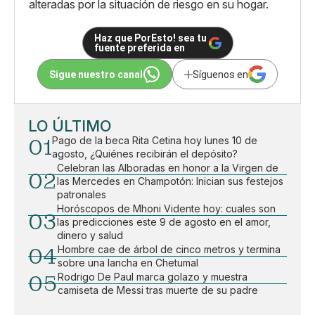
alteradas por la situación de riesgo en su hogar.
Haz que PorEsto! sea tu
fuente preferida en
Sigue nuestro canal
Síguenos en
LO ÚLTIMO
01
Pago de la beca Rita Cetina hoy lunes 10 de
agosto, ¿Quiénes recibirán el depósito?
Celebran las Alboradas en honor a la Virgen de
02
las Mercedes en Champotón: Inician sus festejos
patronales
Horóscopos de Mhoni Vidente hoy: cuales son
03
las predicciones este 9 de agosto en el amor,
dinero y salud
04
Hombre cae de árbol de cinco metros y termina
sobre una lancha en Chetumal
05
Rodrigo De Paul marca golazo y muestra
camiseta de Messi tras muerte de su padre