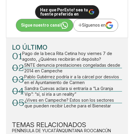
Haz que PorEsto! sea tu
fuente preferida en
Sigue nuestro canal
Síguenos en
LO ÚLTIMO
01
Pago de la beca Rita Cetina hoy viernes 7 de
agosto, ¿Quiénes recibirán el depósito?
02
SNTE denuncia prestaciones congeladas desde
2014 en Campeche
03
Pablo Gutiérrez podría ir a la cárcel por desvíos
en el Ayuntamiento de Carmen
04
Sandra Cuevas aclara si entraría a “La Granja
Vip”: “sí, sí iría a un reality”
05
¿Vives en Campeche? Estos son los sectores
que pueden recibir Leche para el Bienestar
TEMAS RELACIONADOS
PENÍNSULA DE YUCATÁN
QUINTANA ROO
CANCÚN