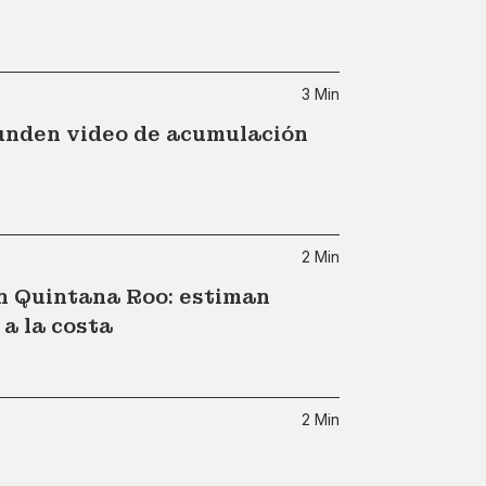
3 Min
funden video de acumulación
2 Min
en Quintana Roo: estiman
 a la costa
2 Min