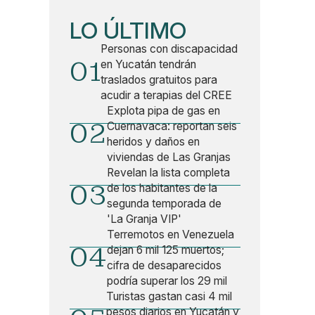
LO ÚLTIMO
Personas con discapacidad
01
en Yucatán tendrán
traslados gratuitos para
acudir a terapias del CREE
Explota pipa de gas en
02
Cuernavaca: reportan seis
heridos y daños en
viviendas de Las Granjas
Revelan la lista completa
03
de los habitantes de la
segunda temporada de
'La Granja VIP'
Terremotos en Venezuela
04
dejan 6 mil 125 muertos;
cifra de desaparecidos
podría superar los 29 mil
Turistas gastan casi 4 mil
pesos diarios en Yucatán y