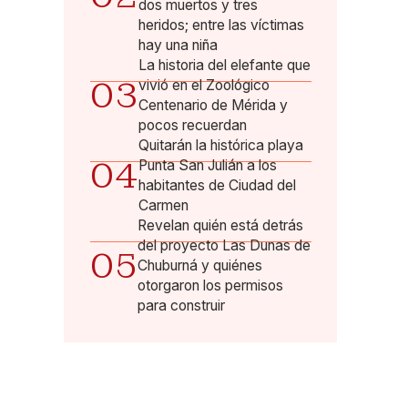
dos muertos y tres
heridos; entre las víctimas
hay una niña
La historia del elefante que
03
vivió en el Zoológico
Centenario de Mérida y
pocos recuerdan
Quitarán la histórica playa
04
Punta San Julián a los
habitantes de Ciudad del
Carmen
Revelan quién está detrás
del proyecto Las Dunas de
05
Chuburná y quiénes
otorgaron los permisos
para construir