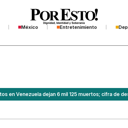
México
Entretenimiento
Dep
os en Venezuela dejan 6 mil 125 muertos; cifra de de