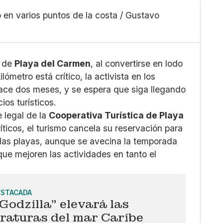
Linkedin
Mediano
Facebook
 en varios puntos de la costa / Gustavo
Grande
X
Whatsapp
Copiar enlace
o de
Playa del Carmen
, al convertirse en lodo
ómetro está crítico, la activista en los
ace dos meses, y se espera que siga llegando
os turísticos.
e legal de la
Cooperativa Turística de Playa
íticos, el turismo cancela su reservación para
 las playas, aunque se avecina la temporada
ue mejoren las actividades en tanto el
ESTACADA
Godzilla” elevará las
raturas del mar Caribe