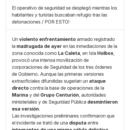
Grande
Whatsapp
El operativo de seguridad se desplegó mientras los
Copiar enlace
habitantes y turistas buscaban refugio tras las
detonaciones / POR ESTO!
Un
violento enfrentamiento
armado registrado
la
madrugada de ayer
en las inmediaciones de la
zona conocida como
La Caleta
, en Isla
Holbox
,
provocó una intensa movilización de
corporaciones de Seguridad de los tres órdenes
de Gobierno. Aunque las primeras versiones
extraoficiales difundidas sugerían un
ataque
directo
contra la base de operaciones de la
Marina
y del
Grupo Centurión
, autoridades
ministeriales y de Seguridad Pública
desmintieron
esa versión
.
Las investigaciones preliminares confirmaron que
el incidente se trató de una
disputa
entre
integrantes de una misma célula delictiva