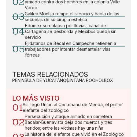
02
armado contra dos hombres en la colonia Valle
Verde
03
Galilea Montijo rompe el silencio y habla de las
secuelas de su cirugía estética
Edomex se colapsa por lluvias; canal de
04
Cartagena se desborda y Mexibús queda sin
servicio
Ejidatarios de Bécal en Campeche retienen a
05
trabajadores por intentar desmantelar vías
férreas
TEMAS RELACIONADOS
PENÍNSULA DE YUCATÁN
QUINTANA ROO
HOLBOX
LO MÁS VISTO
01
Así llegó Unión al Centenario de Mérida, el primer
elefante del zoológico
Persecución y ataque armado en carretera
02
Bacalar-Buenavista deja dos muertos y tres
heridos; entre las víctimas hay una niña
La historia del elefante que vivió en el Zoológico