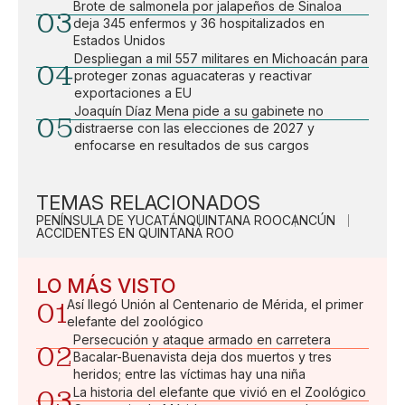
Brote de salmonela por jalapeños de Sinaloa
03
deja 345 enfermos y 36 hospitalizados en
Estados Unidos
Despliegan a mil 557 militares en Michoacán para
04
proteger zonas aguacateras y reactivar
exportaciones a EU
Joaquín Díaz Mena pide a su gabinete no
05
distraerse con las elecciones de 2027 y
enfocarse en resultados de sus cargos
TEMAS RELACIONADOS
PENÍNSULA DE YUCATÁN
QUINTANA ROO
CANCÚN
ACCIDENTES EN QUINTANA ROO
LO MÁS VISTO
01
Así llegó Unión al Centenario de Mérida, el primer
elefante del zoológico
Persecución y ataque armado en carretera
02
Bacalar-Buenavista deja dos muertos y tres
heridos; entre las víctimas hay una niña
03
La historia del elefante que vivió en el Zoológico