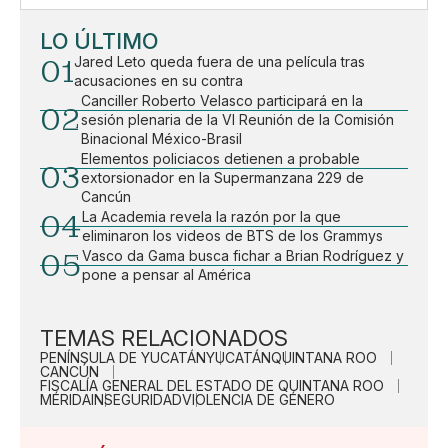
LO ÚLTIMO
01
Jared Leto queda fuera de una película tras
acusaciones en su contra
Canciller Roberto Velasco participará en la
02
sesión plenaria de la VI Reunión de la Comisión
Binacional México-Brasil
Elementos policiacos detienen a probable
03
extorsionador en la Supermanzana 229 de
Cancún
04
La Academia revela la razón por la que
eliminaron los videos de BTS de los Grammys
05
Vasco da Gama busca fichar a Brian Rodríguez y
pone a pensar al América
TEMAS RELACIONADOS
PENÍNSULA DE YUCATÁN
YUCATÁN
QUINTANA ROO
CANCÚN
FISCALÍA GENERAL DEL ESTADO DE QUINTANA ROO
MÉRIDA
INSEGURIDAD
VIOLENCIA DE GÉNERO