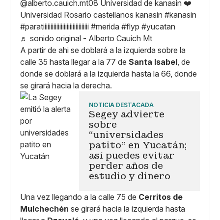
@alberto.cauich.mt08
Universidad de kanasin ❤️
Universidad Rosario castellanos kanasin
#kanasin
#paratiiiiiiiiiiiiiiiiiiiiiiiiiiiiiii
#merida
#flyp
#yucatan
♬ sonido original - Alberto Cauich Mt
A partir de ahi se doblará a la izquierda sobre la
calle 35 hasta llegar a la 77 de
Santa Isabel
, de
donde se doblará a la izquierda hasta la 66, donde
se girará hacia la derecha.
NOTICIA DESTACADA
Segey advierte
sobre
“universidades
patito” en Yucatán;
así puedes evitar
perder años de
estudio y dinero
Una vez llegando a la calle 75 de
Cerritos de
Mulchechén
se girará hacia la izquierda hasta