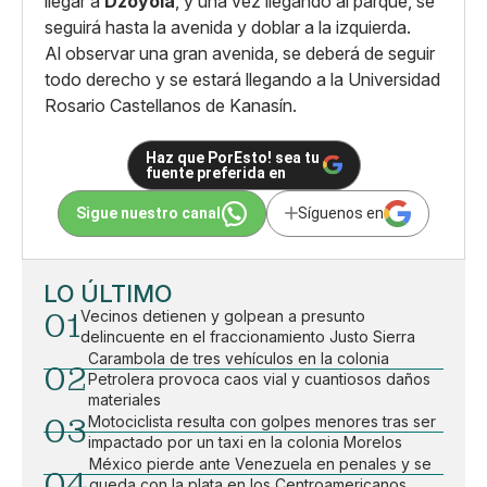
llegar a
Dzoyolá
, y una vez llegando al parque, se
seguirá hasta la avenida y doblar a la izquierda.
Al observar una gran avenida, se deberá de seguir
todo derecho y se estará llegando a la Universidad
Rosario Castellanos de Kanasín.
Haz que PorEsto! sea tu
fuente preferida en
Sigue nuestro canal
Síguenos en
LO ÚLTIMO
01
Vecinos detienen y golpean a presunto
delincuente en el fraccionamiento Justo Sierra
Carambola de tres vehículos en la colonia
02
Petrolera provoca caos vial y cuantiosos daños
materiales
03
Motociclista resulta con golpes menores tras ser
impactado por un taxi en la colonia Morelos
México pierde ante Venezuela en penales y se
04
queda con la plata en los Centroamericanos