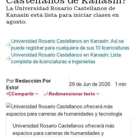
Castellanos de Kanasín?
La Universidad Rosario Castellanos de
Kanasín está lista para iniciar clases en
agosto.
Universidad Rosario Castellanos en Kanasín: Así se
puede registrar para cualquiera de sus 10 licenciaturas
Universidad Rosario Castellanos en Kanasín: Lista
completa de licenciaturas e ingenierías
Por
Redacción Por
29 de Jun de 2026
1 min
Esto!
Compartir
Redimensionar texto
Pequeño
Linkedin
Mediano
Facebook
X
Grande
Universidad Rosario Castellanos ofrecerá más
Whatsapp
espacios para carreras de humanidades y
Copiar enlace