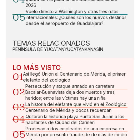
2026
Vuelo directo a Washington y otras tres rutas
05
internacionales: ¿Cuáles son los nuevos destinos
desde el aeropuerto de Guadalajara?
TEMAS RELACIONADOS
PENÍNSULA DE YUCATÁN
YUCATÁN
KANASÍN
LO MÁS VISTO
01
Así llegó Unión al Centenario de Mérida, el primer
elefante del zoológico
Persecución y ataque armado en carretera
02
Bacalar-Buenavista deja dos muertos y tres
heridos; entre las víctimas hay una niña
03
La historia del elefante que vivió en el Zoológico
Centenario de Mérida y pocos recuerdan
04
Quitarán la histórica playa Punta San Julián a los
habitantes de Ciudad del Carmen
Procesan a dos empleados de una empresa en
05
Mérida por presunto fraude de de más de medio