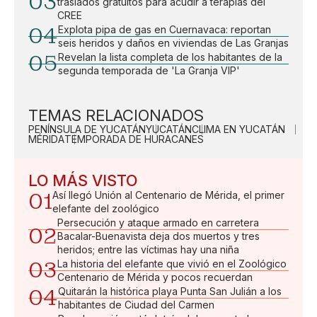
03
traslados gratuitos para acudir a terapias del
CREE
04
Explota pipa de gas en Cuernavaca: reportan
seis heridos y daños en viviendas de Las Granjas
05
Revelan la lista completa de los habitantes de la
segunda temporada de 'La Granja VIP'
TEMAS RELACIONADOS
PENÍNSULA DE YUCATÁN
YUCATÁN
CLIMA EN YUCATÁN
MÉRIDA
TEMPORADA DE HURACANES
LO MÁS VISTO
01
Así llegó Unión al Centenario de Mérida, el primer
elefante del zoológico
Persecución y ataque armado en carretera
02
Bacalar-Buenavista deja dos muertos y tres
heridos; entre las víctimas hay una niña
03
La historia del elefante que vivió en el Zoológico
Centenario de Mérida y pocos recuerdan
04
Quitarán la histórica playa Punta San Julián a los
habitantes de Ciudad del Carmen