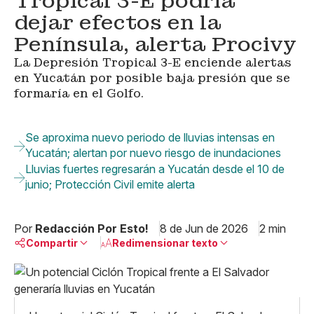
Tropical 3-E podría
dejar efectos en la
Península, alerta Procivy
La Depresión Tropical 3-E enciende alertas
en Yucatán por posible baja presión que se
formaría en el Golfo.
Se aproxima nuevo periodo de lluvias intensas en
Yucatán; alertan por nuevo riesgo de inundaciones
Lluvias fuertes regresarán a Yucatán desde el 10 de
junio; Protección Civil emite alerta
Por
Redacción Por Esto!
8 de Jun de 2026
2 min
Compartir
Redimensionar texto
Pequeño
Linkedin
Mediano
Facebook
X