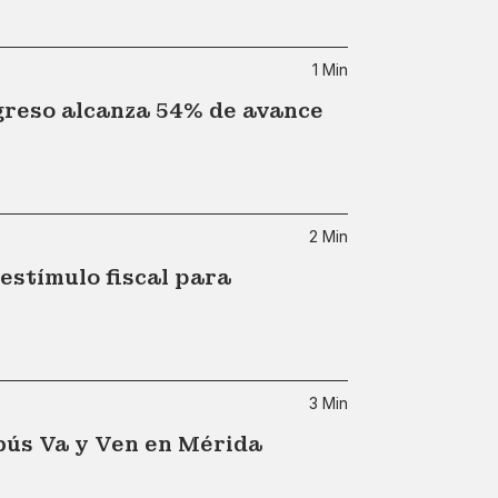
1 Min
greso alcanza 54% de avance
2 Min
stímulo fiscal para
3 Min
bús Va y Ven en Mérida