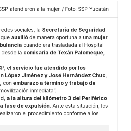
Linkedin
Mediano
Facebook
SP atendieron a la mujer. / Foto: SSP Yucatán
Grande
X
Whatsapp
Copiar enlace
edes sociales, la
Secretaría de Seguridad
r que
auxilió
de manera oportuna a una
mujer
mbulancia
cuando era trasladada al Hospital
1 desde la
comisaría de Texán Palomeque,
SP, el
servicio fue atendido por los
in López Jiménez y José Hernández Chuc
,
s, con
embarazo a término y trabajo de
movilización inmediata”.
ad,
a la altura del kilómetro 3 del Periférico
 la fase de expulsión
. Ante esta situación, los
ealizaron el procedimiento conforme a los