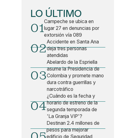
LO ÚLTIMO
Campeche se ubica en
01
lugar 27 en denuncias por
extorsión vía 089
Accidente en Santa Ana
02
deja tres personas
atendidas
Abelardo de la Espriella
asume la Presidencia de
03
Colombia y promete mano
dura contra guerrillas y
narcotráfico
¿Cuándo es la fecha y
04
horario de estreno de la
segunda temporada de
'La Granja VIP'?
Destinan 2.4 millones de
pesos para mejorar
05
edificio de Seguridad