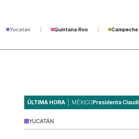
Yucatán
Quintana Roo
Campeche
ÚLTIMA HORA
MÉXICO
Presidenta Claudi
YUCATÁN