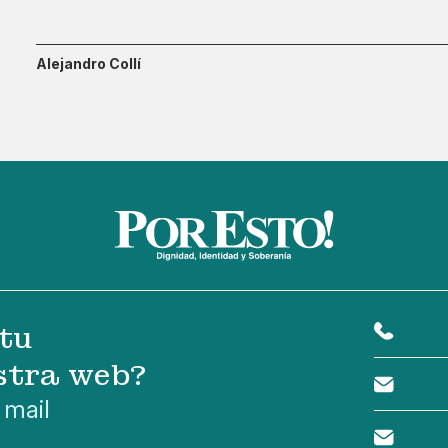
Alejandro Collí
tu
stra web?
 mail